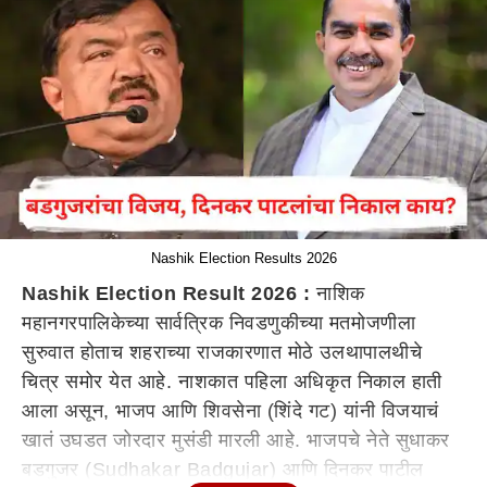
Nashik Election Results 2026
Nashik Election Result 2026 :
नाशिक
महानगरपालिकेच्या सार्वत्रिक निवडणुकीच्या मतमोजणीला
सुरुवात होताच शहराच्या राजकारणात मोठे उलथापालथीचे
चित्र समोर येत आहे. नाशकात पहिला अधिकृत निकाल हाती
आला असून, भाजप आणि शिवसेना (शिंदे गट) यांनी विजयाचं
खातं उघडत जोरदार मुसंडी मारली आहे. भाजपचे नेते सुधाकर
बडगुजर (Sudhakar Badgujar) आणि दिनकर पाटील