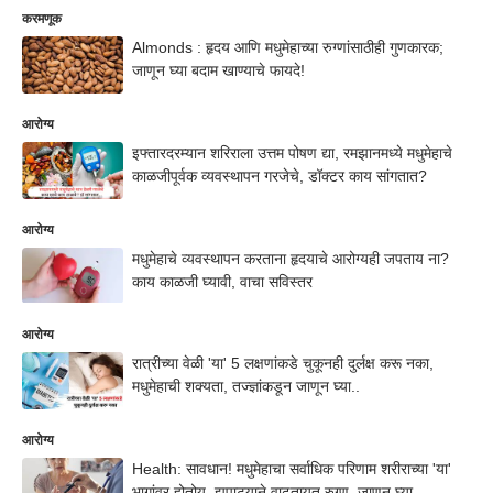
करमणूक
Almonds : हृदय आणि मधुमेहाच्या रुग्णांसाठीही गुणकारक;
जाणून घ्या बदाम खाण्याचे फायदे!
आरोग्य
इफ्तारदरम्यान शरिराला उत्तम पोषण द्या, रमझानमध्ये मधुमेहाचे
काळजीपूर्वक व्यवस्थापन गरजेचे, डॉक्टर काय सांगतात?
आरोग्य
मधुमेहाचे व्‍यवस्‍थापन करताना हृदयाचे आरोग्‍यही जपताय ना?
काय काळजी घ्यावी, वाचा सविस्तर
आरोग्य
रात्रीच्या वेळी 'या' 5 लक्षणांकडे चुकूनही दुर्लक्ष करू नका,
मधुमेहाची शक्यता, तज्ज्ञांकडून जाणून घ्या..
आरोग्य
Health: सावधान! मधुमेहाचा सर्वाधिक परिणाम शरीराच्या 'या'
भागांवर होतोय, झपाट्याने वाढतायत रुग्ण, जाणून घ्या...