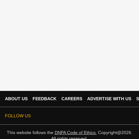
ABOUT US
FEEDBACK
CAREERS
ADVERTISE WITH US
S
FOLLOW US
This website follows the
DNPA Code of Ethics.
Copyright@2026.
All rights reserved.