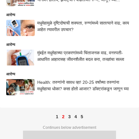
आरोग्य
मधुमेहामुळे दृष्टिदोषाची शक्यता, रुग्णांमध्ये सातत्याने वाढ; काय
आहेत त्यावरील उपचार?
आरोग्य
मुंबईत मधुमेहाच्या प्रकरणांमध्ये चिंताजनक वाढ, वनस्पती-
आधारित आहारासह जीवनशैलीत बदल करा, तज्ज्ञांचा सल्ला
आरोग्य
Health: तरुणांनो सावध व्हा! 20-25 वर्षांच्या तरुणांना
मधुमेहाचा धोका? कसा होतो आजार? डॉक्टरांकडून जाणून घ्या
1
2
3
4
5
Continues below advertisement