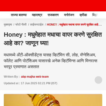
ताज्या बातम्या
महाराष्ट्र
राजकारण
मनोरंजन
क्रीडा
बिझनेस
मुख्यपृष्ठ
फोटो गॅलरी
लाईफस्टाईल
HONEY : मधुमेहात मधाचा वापर करणे सुरक्षित आहे
का? जाणून घ्या!
Honey : मधुमेहात मधाचा वापर करणे सुरक्षित
आहे का? जाणून घ्या!
मधामध्ये ॲंटी-ऑक्सीडेंट्स यासह व्हिटॅमिन सी, लोह, मॅग्नेशिअम,
फॉलेट आणि पोटॅशिअम यासारखे अनेक व्हिटॅमिन्स आणि मिनरल्स
भरपूर प्रमाणात असतात
Written By :
abp majha web team
Updated at : 17 Jun 2025 02:21 PM (IST)