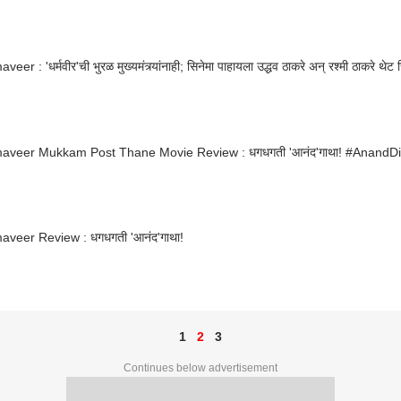
er : 'धर्मवीर'ची भुरळ मुख्यमंत्र्यांनाही; सिनेमा पाहायला उद्धव ठाकरे अन् रश्मी ठाकरे थेट 
aveer Mukkam Post Thane Movie Review : धगधगती 'आनंद'गाथा! #AnandD
veer Review : धगधगती 'आनंद'गाथा!
1
2
3
Continues below advertisement