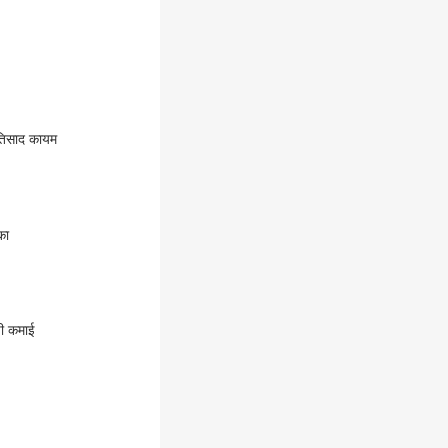
रतिसाद कायम
का
ची कमाई