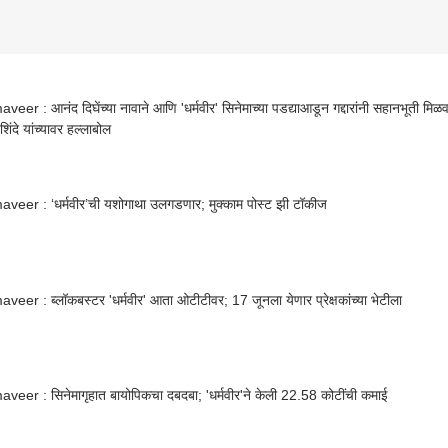
eer : आनंद दिघेंच्या नावाने आणि 'धर्मवीर' सिनेमाच्या पडद्याआडून गद्दारांनी सहानभूती मिळ
िंदे यांच्यावर हल्लाबोल
veer : ‘धर्मवीर’ची यशोगाथा उलगडणार; मुक्काम पोस्ट झी टॉकीज
eer : ब्लॉकबस्टर 'धर्मवीर' आता ओटीटीवर; 17 जूनला येणार प्रेक्षकांच्या भेटीला
eer : सिनेमागृहात बायोपिकचा दबदबा; 'धर्मवीर'ने केली 22.58 कोटींची कमाई