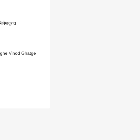
सिनेमागृहात
ighe Vinod Ghatge