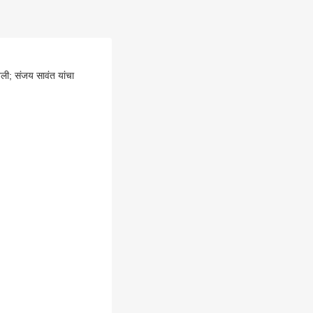
वली; संजय सावंत यांचा