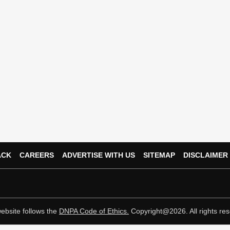
ACK
CAREERS
ADVERTISE WITH US
SITEMAP
DISCLAIMER
ebsite follows the
DNPA Code of Ethics.
Copyright@2026. All rights res