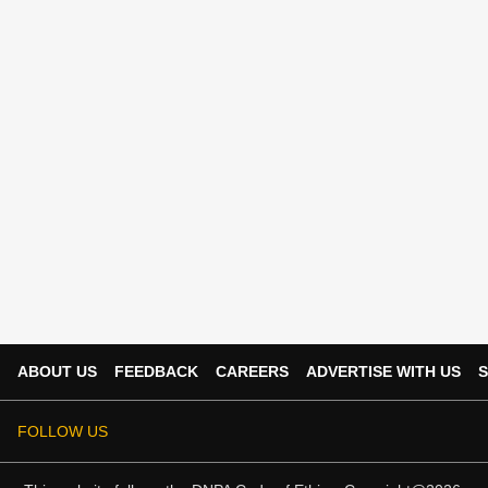
ABOUT US
FEEDBACK
CAREERS
ADVERTISE WITH US
S
FOLLOW US