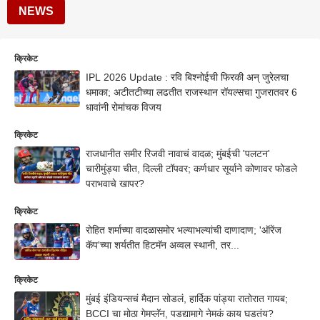
NEWS
क्रिकेट
IPL 2026 Update : रवि बिश्नोईची फिरकी अन् जुरेलचा
धमाका; अटीतटीच्या लढतीत राजस्थान रॉयल्सचा गुजरातवर 6
धावांनी रोमांचक विजय
क्रिकेट
राजधानीत समीर रिजवी नावाचं वादळ; मुंबईची 'पलटन'
चारीमुंड्या चीत, दिल्ली टॉपवर; कर्णधार सूर्याने कोणावर फोडले
पराभवाचे खापर?
क्रिकेट
रोहित शर्माच्या वादळासमोर भल्याभल्यांची दाणादाण; 'ऑरेंज
कॅप'च्या शर्यतीत हिटमॅन अव्वल स्थानी, तर...
क्रिकेट
मुंबई इंडियन्सचं मैदान सोडलं, हार्दिक पांड्या रातोरात गायब;
BCCI चा मोठा गेमप्लॅन, पडद्यामागे नेमकं काय घडतंय?