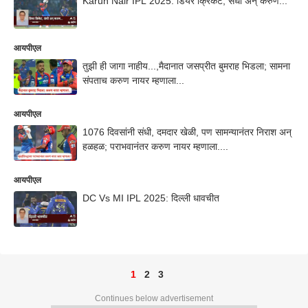
Karun Nair IPL 2025: डियर क्रिकेट, संधी अन् करुण...
आयपीएल
तुझी ही जागा नाहीय...,मैदानात जसप्रीत बुमराह भिडला; सामना
संपताच करुण नायर म्हणाला...
आयपीएल
1076 दिवसांनी संधी, दमदार खेळी, पण सामन्यानंतर निराश अन्
हळहळ; पराभवानंतर करुण नायर म्हणाला....
आयपीएल
DC Vs MI IPL 2025: दिल्ली धावचीत
1
2
3
Continues below advertisement