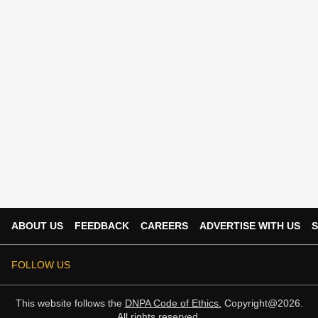
ABOUT US
FEEDBACK
CAREERS
ADVERTISE WITH US
S
FOLLOW US
This website follows the
DNPA Code of Ethics.
Copyright@2026.
All rights reserved.