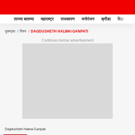
ताज्या बातम्या
महाराष्ट्र
राजकारण
मनोरंजन
क्रीडा
बिझनेस
मुख्यपृष्ठ
विषय
DAGDUSHETH HALWAI GANPATI
Continues below advertisement
Dagdusheth Halwai Ganpati