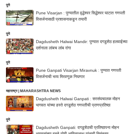
पुणे
Pune Visarjan : पुण्यातील वृद्धेश्वर सिद्धेश्वर घाटात गणपती
विसर्जनासाठी प्रशासनाकडून तयारी
पुणे
Dagdusheth Halwai Mandir: पुण्यात दगडुशेठ हलवाईच्या
दर्शनाला लांबच लांब रांगा
पुणे
Pune Ganpati Visarjan Miravnuk : पुण्यात गणपती
विसर्जनाची भव्य मिरवणूक निघणार
महाराष्ट्र | MAHARASHTRA NEWS
Dagdusheth Halwai Ganpati : सरसंघचालक मोहन
भागवत यांच्या हस्ते दगडूशेठ गणपतीची प्राणप्रतिष्ठा
पुणे
Dagdusheth Ganpati: दगडूशेठची प्रतिष्ठापना मोहन
भागवतांच्या हस्ते,योगी आदित्यनाथ यांनाही निमंत्रण