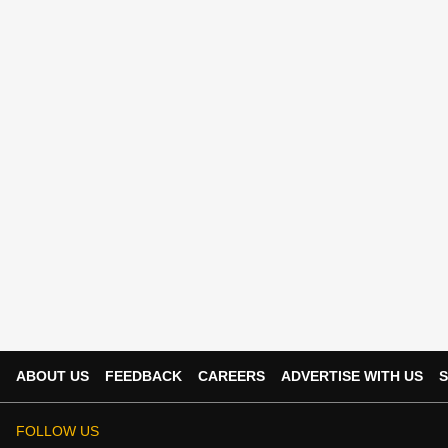
ABOUT US
FEEDBACK
CAREERS
ADVERTISE WITH US
S
FOLLOW US