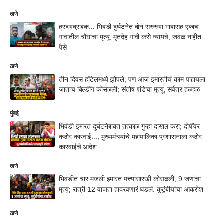
ठाणे
ह्रदयद्रावक... भिवंडी दुर्घटनेत दोन सख्ख्या भावासह एकाच
गावातील चौघांचा मृत्यू; मृतदेह गावी कसे न्यायचे, जवळ नाहीत
पैसे
ठाणे
तीन दिवस हॉटेलमध्ये झोपले, पण आज इमारतीचं काम पाहायला
जाताच बिल्डींग कोसळली; संतोष पांडेचा मृत्यू, सर्वत्र हळहळ
मुंबई
भिवंडी इमारत दुर्घटनेबाबत तत्काळ गुन्हा दाखल करा; दोषींवर
कठोर कारवाई...; मुख्यमंत्र्यांचे महापालिका प्रशासनाला कठोर
कारवाईचे आदेश
ठाणे
भिवंडीत चार मजली इमारत पत्त्यांसारखी कोसळली, 9 जणांचा
मृत्यू; रात्री 12 वाजता हादरवणारं घडलं, कुटुंबीयांचा आक्रोश
ठाणे