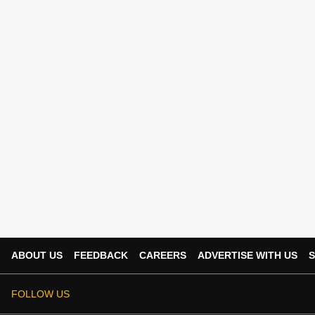
ABOUT US
FEEDBACK
CAREERS
ADVERTISE WITH US
S
FOLLOW US