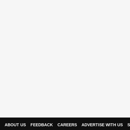
ABOUT US
FEEDBACK
CAREERS
ADVERTISE WITH US
S