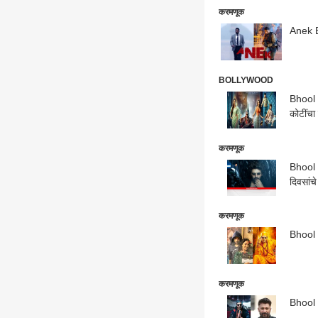
करमणूक
Anek Bo
BOLLYWOOD
Bhool B
कोटींचा 
करमणूक
Bhool B
दिवसांच
करमणूक
Bhool B
करमणूक
Bhool B