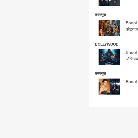
करमणूक
Bhool Bhulaiya
कोट्यवध
BOLLYWOOD
Bhool B
ऑफिसवर
करमणूक
Bhool B