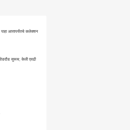
ाहा आत्तापर्यंतचे कलेक्शन
ोडदौड सुरूच; केली एवढी