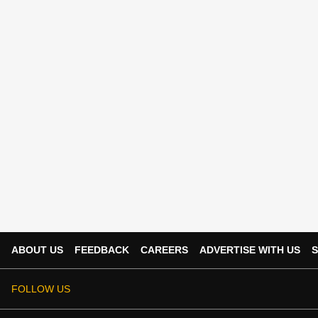
ABOUT US
FEEDBACK
CAREERS
ADVERTISE WITH US
S
FOLLOW US