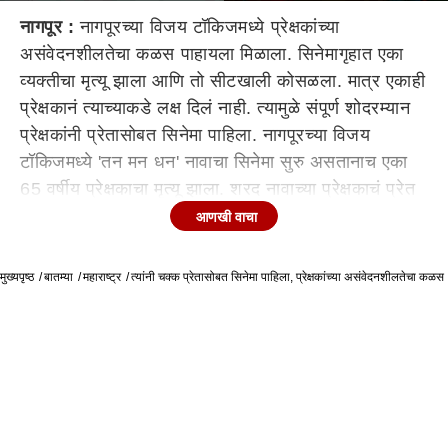
नागपूर :
नागपूरच्या विजय टॉकिजमध्ये प्रेक्षकांच्या
असंवेदनशीलतेचा कळस पाहायला मिळाला. सिनेमागृहात एका
व्यक्तीचा मृत्यू झाला आणि तो सीटखाली कोसळला. मात्र एकाही
प्रेक्षकानं त्याच्याकडे लक्ष दिलं नाही. त्यामुळे संपूर्ण शोदरम्यान
प्रेक्षकांनी प्रेतासोबत सिनेमा पाहिला. नागपूरच्या विजय
टॉकिजमध्ये 'तन मन धन' नावाचा सिनेमा सुरु असतानाच एका
65 वर्षीय प्रेक्षकाचा मृत्यू झाला. शरद नावाच्या प्रेक्षकाचं प्रेत
सीटजवळ पडलं. मात्र कुणीही त्याकडे लक्ष देण्याची तसदी
आणखी वाचा
घेतली नाही. थिएटरच्या व्यवस्थापकानं पोलिसांना या प्रकाराची
माहिती दिली. पोलिसांनी तातडीनं घटनास्थळी दाखल होत
मुख्यपृष्ठ
बातम्या
महाराष्ट्र
त्यांनी चक्क प्रेतासोबत सिनेमा पाहिला, प्रेक्षकांच्या असंवेदनशीलतेचा कळस
मृतदेहाचा पंचनामा केला. मात्र यावेळीही प्रेक्षक सिनेमा
पाहण्यात मश्गुल होते. दरम्यान शरद यांचा मृत्यू हृदयविकाराच्या
झटक्यानं झाल्याचा प्राथमिक अंदाज पोलिसांनी व्यक्त केला
आहे. या प्रकारानंतर प्रेक्षकांची असंवेदनशीलता नागपुरात
चर्चेचा विषय ठरली आहे.
Tags:
audience
प्रेक्षक
मृत्यू
Nagpur