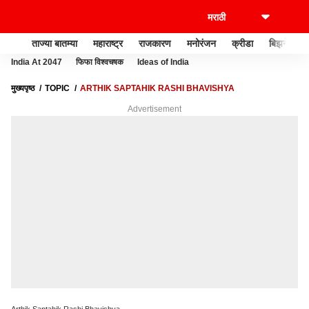
ताज्या बातम्या
महाराष्ट्र
राजकारण
मनोरंजन
क्रीडा
बिझनेस
India At 2047
फिफा विश्वचषक
Ideas of India
मुख्यपृष्ठ
TOPIC
ARTHIK SAPTAHIK RASHI BHAVISHYA
Advertisement