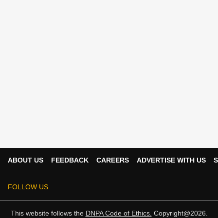
ABOUT US
FEEDBACK
CAREERS
ADVERTISE WITH US
S
FOLLOW US
This website follows the
DNPA Code of Ethics.
Copyright@2026.