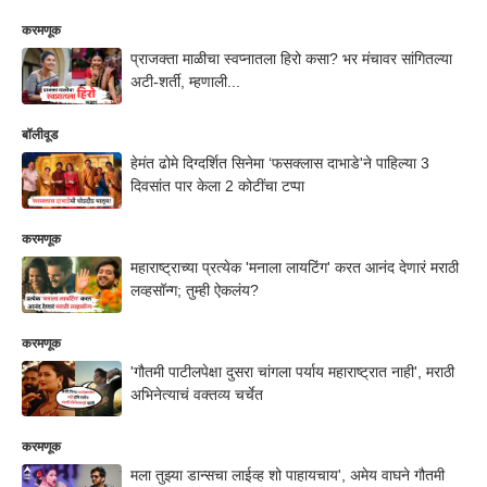
करमणूक
प्राजक्ता माळीचा स्वप्नातला हिरो कसा? भर मंचावर सांगितल्या
अटी-शर्ती, म्हणाली...
बॉलीवूड
हेमंत ढोमे दिग्दर्शित सिनेमा ‘फसक्लास दाभाडे'ने पाहिल्या 3
दिवसांत पार केला 2 कोटींचा टप्पा
करमणूक
महाराष्ट्राच्या प्रत्येक 'मनाला लायटिंग' करत आनंद देणारं मराठी
लव्हसॉन्ग; तुम्ही ऐकलंय?
करमणूक
'गौतमी पाटीलपेक्षा दुसरा चांगला पर्याय महाराष्ट्रात नाही', मराठी
अभिनेत्याचं वक्तव्य चर्चेत
करमणूक
मला तुझ्या डान्सचा लाईव्ह शो पाहायचाय', अमेय वाघने गौतमी