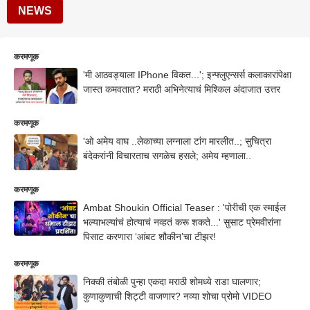
NEWS
करमणूक
'मी आठवड्याला IPhone विकत...'; इन्फ्लुएन्सर्स कलाकारांपेक्षा
जास्त कमवतात? मराठी अभिनेत्याचं मिश्किल अंदाजात उत्तर
करमणूक
'ओ अमेय वाघ ..लेकाच्या लग्नाला टांग मारलीत..; सुचित्रा
बंदेकरांनी विचारताच सगळेच हसले; अमेय म्हणाला..
करमणूक
Ambat Shoukin Official Teaser : 'पोरीची एक स्माईल
भल्याभल्यांचं होत्याचं नव्हतं करू शकते...' सुसाट प्रेमवीरांना
पिसाट करणारा ‘आंबट शौकीन’चा टीझर!
करमणूक
निक्की तंबोळी पुन्हा एकदा मराठी शोमध्ये राडा घालणार;
कुणाकुणाची शिट्टी वाजणार? नव्या शोचा प्रोमो VIDEO