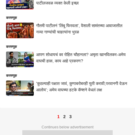
पाटीलजवळ व्यक्त केली इच्छा
करमणूक
गौतमी पाटीलनं 'लिंबू फिरवला', वैशाली सामंतच्या आवाजातील
नव्या गाण्यांची चाहत्यांना भुरळ
करमणूक
आपण शोधायचं का रोहित चौहानला? अमृता खानविलकर-अमेय
वाघची हाक, काय आहे प्रकरण?
करमणूक
'कुठल्याही पक्षात जावं, कुणाबरोबरही युती करावी,परवानगी देऊन
आलोय'; अमेय वाघच्या हटके कॅप्शने वेधलं लक्ष
1
2
3
Continues below advertisement