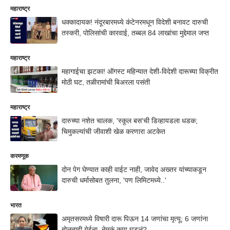
महाराष्ट्र
धक्कादायक! नंदूरबारमध्ये कंटेनरमधून विदेशी बनावट दारुची
तस्करी, पोलिसांची कारवाई, तब्बल 84 लाखांचा मुद्देमाल जप्त
महाराष्ट्र
महागाईचा झटका! ऑगस्ट महिन्यात देशी-विदेशी दारूच्या विक्रीत
मोठी घट, तळीरामांची बिअरला पसंती
महाराष्ट्र
दारुच्या नशेत चालक, 'स्कूल बस'ची डिव्हायडला धडक;
चिमुकल्यांची जीवाशी खेळ करणारा अटकेत
करमणूक
दोन पेग घेण्यात काही वाईट नाही, जावेद अख्तर यांच्याकडून
दारुची धर्मासोबत तुलना, 'पण लिमिटमध्ये..'
भारत
अमृतसरमध्ये विषारी दारू पिऊन 14 जणांचा मृत्यू; 6 जणांना
बोलताही येईना, नेमकं काय घडलं?