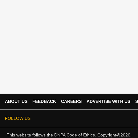
ABOUT US
FEEDBACK
CAREERS
ADVERTISE WITH US
S
FOLLOW US
This website follows the
DNPA Code of Ethics.
Copyright@2026.