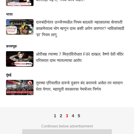
भारत
दारुबंदीनंतर उज्जैनमधील नियम बदलले! महाकालचा सेनापती
काळभैरवला भोग म्हणून दारू कशी अर्पण करणार? भाविकांसाठी
'हा' नियम लागू
करमणूक
ओरीसह त्याच्या 7 मित्रांविरोधात FIR दाखल; वैष्णो देवी मंदिर
परिसरात दारू प्यायल्याचा आरोप
मुंबई
तुमच्या एरियातील दारुचे दुकान बंद करायचे असेल तर मतदान
घेता येणार, महायुती सरकारचा गेमचेंजर निर्णय
1
2
3
4
5
Continues below advertisement