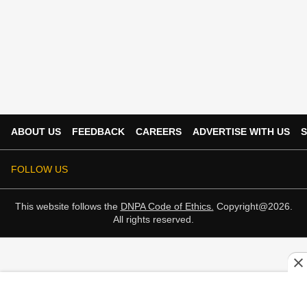
ABOUT US
FEEDBACK
CAREERS
ADVERTISE WITH US
S
FOLLOW US
This website follows the
DNPA Code of Ethics.
Copyright@2026.
All rights reserved.