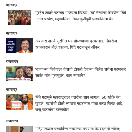
महाराष्ट्र
मुंबईत ठाकरे गटासह भाजपला खिंडार, 'या' नेत्यांचा शिवसेना शिंदे
गटात प्रवेश, महापालिका निवडणुकीपूर्वी घडामोडींना वेग
महाराष्ट्र
अंबादास दानवे सुरक्षित घर शोधण्याच्या प्रयत्नात, शिवसेना
खासदाराचं मोठं वक्तव्य, शिंदे गटाकडून ऑफर
राजकारण
भाजपच्या निर्णयाला केराची टोपली देणाऱ्या निलेश राणेंना प्रभाकर
सावंत यांचं प्रत्युत्तर; काय म्हणाले?
महाराष्ट्र
मिंधे गटामुळे महाराष्ट्राला गद्दारीचा शाप लागला; 50 खोके घेत
फुटले, गद्दारांची टोळी सगळ्या गद्दारांनाच गोळा करत फिरत आहे;
राजू पाटलांचा हल्लाबोल
राजकारण
मंत्रिमंडळात परफॉर्मन्स नसलेल्या मंत्र्यांना फेरबदलाचे संकेत;