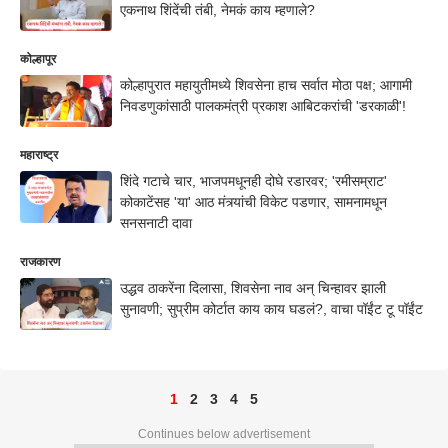
एकनाथ शिंदेंची तंबी, नेमकं काय म्हणाले?
कोल्हापूर
कोल्हापुरात महायुतीमध्ये शिवसेना हाच सर्वात मोठा पक्ष; आगामी
निवडणुकांसाठी पालकमंत्री प्रकाश आबिटकरांची 'डरकाळी'!
महाराष्ट्र
शिंदे गटाचे चार, भाजपमधूनही दोघे रडारवर; 'रमीसम्राट'
कोकाटेंसह 'या' आठ मंत्र्यांची विकेट पडणार, सामनामधून
सनसनाटी दावा
राजकारण
उद्धव ठाकरेंना दिलासा, शिवसेना नाव अन् चिन्हावर झाली
सुनावणी; सुप्रीम कोर्टात काय काय घडलं?, वाचा पॉईंट टू पॉईंट
1
2
3
4
5
Continues below advertisement