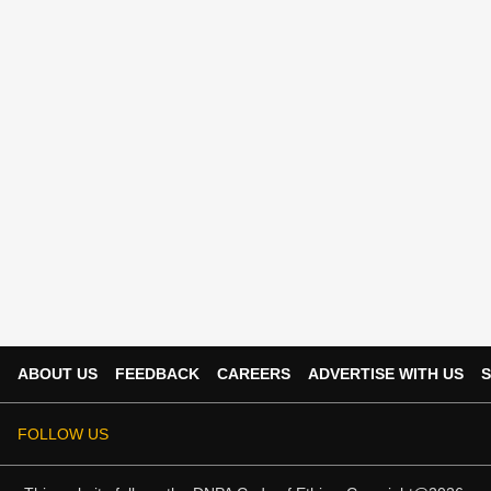
ABOUT US
FEEDBACK
CAREERS
ADVERTISE WITH US
S
FOLLOW US