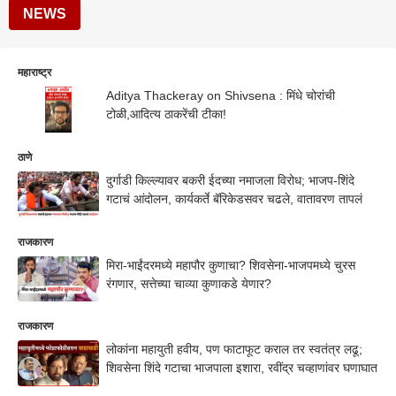
NEWS
महाराष्ट्र
Aditya Thackeray on Shivsena : मिंधे चोरांची
टोळी,आदित्य ठाकरेंची टीका!
ठाणे
दुर्गाडी किल्ल्यावर बकरी ईदच्या नमाजला विरोध; भाजप-शिंदे
गटाचं आंदोलन, कार्यकर्ते बॅरिकेडसवर चढले, वातावरण तापलं
राजकारण
मिरा-भाईंदरमध्ये महापौर कुणाचा? शिवसेना-भाजपमध्ये चुरस
रंगणार, सत्तेच्या चाव्या कुणाकडे येणार?
राजकारण
लोकांना महायुती हवीय, पण फाटाफूट कराल तर स्वतंत्र लढू;
शिवसेना शिंदे गटाचा भाजपाला इशारा, रवींद्र चव्हाणांवर घणाघात