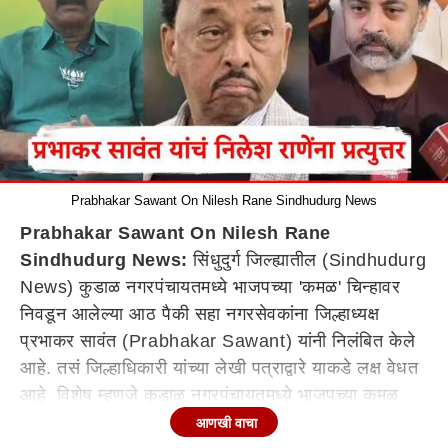
Prabhakar Sawant On Nilesh Rane Sindhudurg News
Prabhakar Sawant On Nilesh Rane
Sindhudurg News:
सिंधुदुर्ग जिल्ह्यातील (Sindhudurg
News) कुडाळ नगरपंचायतमध्ये भाजपच्या 'कमळ' चिन्हावर
निवडून आलेल्या आठ पैकी सहा नगरसेवकांना जिल्हाध्यक्ष
प्रभाकर सावंत (Prabhakar Sawant) यांनी निलंबित केले
आहे. तसं जिल्हाधिकारी यांच्या लेखी पत्राद्वारे याकडे लक्ष वेधत
आहे. विशेष म्हणजे कुडाळ नगरपंचायतमध्ये भाजपच्या कमळ
चिन्हावर आठ नगरसेवक निवडून आले. त्यापैकी सहा
आणखी वाचा