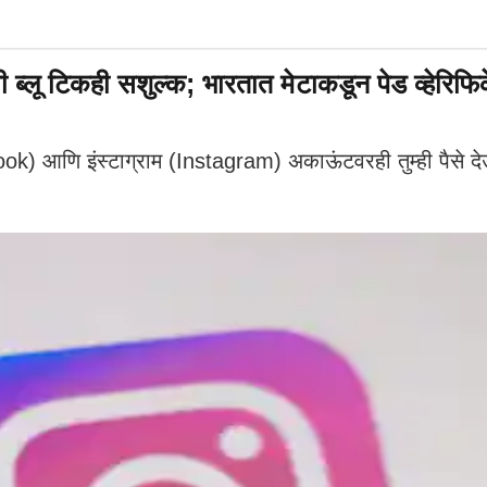
ू टिकही सशुल्क; भारतात मेटाकडून पेड व्हेरिफिक
 आणि इंस्टाग्राम (Instagram) अकाऊंटवरही तुम्ही पैसे देऊ