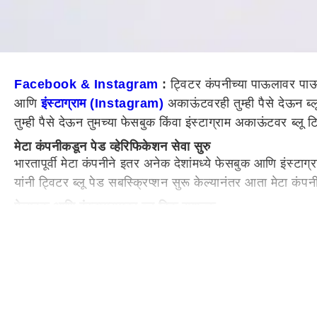
Facebook & Instagram
:
ट्विटर कंपनीच्या पाऊलावर पा
आणि
इंस्टाग्राम (Instagram)
अकाऊंटवरही तुम्ही पैसे देऊन ब
तुम्ही पैसे देऊन तुमच्या फेसबुक किंवा इंस्टाग्राम अकाऊंटवर ब्लू
मेटा कंपनीकडून पेड व्हेरिफिकेशन सेवा सुरु
भारतापूर्वी मेटा कंपनीने इतर अनेक देशांमध्ये फेसबुक आणि इंस्टा
यांनी ट्विटर ब्लू पेड सबस्क्रिप्शन सुरू केल्यानंतर आता मेटा
फेसबुक आणि इंस्टाग्रामवर ब्लू टिक सशुल्क
आता भारतातील फेसबुक आणि इंस्टाग्राम युजर्संना अकाऊंटवरली ब्लू
लागणार आहे. मेटाने अमेरिकेमध्ये ब्लू टिकसाठी प्रति महिना 14
मेटा पेड व्हेरिफिकेशनसाठी शुल्क किती?
मीडिया रिपोर्टनुसार, वेब व्हर्जनसाठी युजर्सनं 599 रुपये मासिक
Android वर 699 रुपये शुल्क भरून पेड सबस्क्रिप्शन घेऊ श