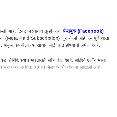
केली आहे. ट्विटरप्रमाणेच तुम्ही आता
फेसबुक (Facebook)
 सेवा (Meta Paid Subscription) सुरु केली आहे. त्यामुळे आता
े. यामुळे कंपनीला व्यवसायात मोठी वाढ होण्याची अपेक्षा आहे.
नीने पेड व्हेरिफिकेशन भारतातही लाँच केलं आहे. सीईओ एलॉन मस्क
्रिप्शन सुरु करत अधिक उत्पन्न मिळवण्याची योजना आखली आहे.
णि इंस्टाग्रामवर ब्लू टिक्ससाठी यूजर्सला मोठी किंमत मोजावी
किंमत थोडी वेगळी आहे.
, भारतातील युजर्स सध्या पेड व्हेरिफिकेश सुविधेसाठी iOS आणि