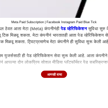
Meta Paid Subscription | Facebook Instagram Paid Blue Tick
ऊल ठेवत आता मेटा (Meta) कंपनीनंही
पेड व्हेरिफिकेशन
सुविधा सुरु 
्लू टिक मिळवू शकता. मेटा कंपनीनं भारतातही आता पेड व्हेरिफिकेशन
 टिक मिळवू शकता. ट्विटप्रमाणेच मेटा कंपनीने ही सुविधा सुरू केली आह
ग्राम युजर्ससाठी ही पेड व्हेरिफिकेशन सेवा सुरू केली आहे. आता कंप
 कंपनीनं आपल्या दोन लोकप्रिय सोशल मीडिया प्लॅटफॉर्मवर पेड सबस्क
आणखी वाचा
 टिकसाठी पैसे मोजावे लागणार आहे. मीडिया रिपोर्ट्सनुसार, फेसबुक आ
.99 डॉलर म्हणजे अंदाजे 1,233 रुपये शुल्क आकारलं आहे. भारतात ही 
 शुल्क (Monthly Subscription) भरावं लागंल. मेटा ने म्हटले आहे की
कतात.