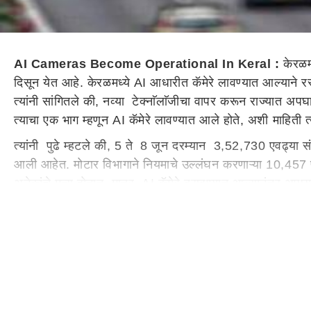
AI Cameras Become Operational In Keral :
केरळम
दिसून येत आहे. केरळमध्ये AI आधारीत कॅमेरे लावण्यात आल्याने 
त्यांनी सांगितले की, नव्या टेक्नाॅलाॅजीचा वापर करून राज्यात 
त्याचा एक भाग म्हणून AI कॅमेरे लावण्यात आले होते, अशी माहिती त
त्यांनी पुढे म्हटले की, 5 ते 8 जून दरम्यान 3,52,730 एवढ्या
आली आहेत. मोटार विभागाने नियमाचे उल्लंघन करणाऱ्या 10,457 
अनेकांचे मृत्यु होतात. मात्र AI कॅमेरे बसवण्यात आल्यानंतर अपघा
सरकारने 1 सप्टेंबर पासून अवजड वाहने चालवणाऱ्यांना तसेच पुढ
होते, जे सीट बेल्ट न लावता प्रवास करीत होते. 6,153 लोक हे ह
सरकारी वाहनांचा समावेश होता. नियमांचे उल्लंघन करणारी वाहने कॅम
वाढविण्यासह वाहतूक देखरेख प्रणालीमध्ये आढळलेल्या उल्लंघना
KELTRON) देण्यात आले आहेत. या झालेल्या संपूर्ण बैठकीत वरिष
एप्रिलमध्ये या प्रकल्पाचे उद्घाटन झाल्यापासून काँग्रेस (Cong