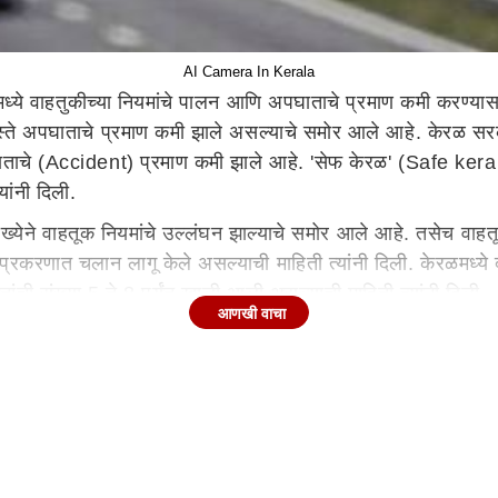
AI Camera In Kerala
ध्ये वाहतुकीच्या नियमांचे पालन आणि अपघाताचे प्रमाण कमी करण्या
रस्ते अपघाताचे प्रमाण कमी झाले असल्याचे समोर आले आहे. केरळ सरका
अपघाताचे (Accident) प्रमाण कमी झाले आहे. 'सेफ केरळ' (Safe keral
्यांनी दिली.
 संख्येने वाहतूक नियमांचे उल्लंघन झाल्याचे समोर आले आहे. तसेच 
प्रकरणात चलान लागू केले असल्याची माहिती त्यांनी दिली. केरळमध
तांची संख्या 5 ते 8 पर्यंत खाली आली असल्याची माहिती त्यांनी दिली.
आणखी वाचा
ील सीटवरील प्रवाशांना सीट बेल्ट (Seat Belt) लावणे बंधनकारक केल
ेल्मेटशिवाय दुचाकी चालवत होते आणि 715 जण दुचाकीवरील सहप्रवासी ह
ेऱ्यात कैद झाली, त्यानंतर कारवाई सुरू केली असल्याची माहिती त्यांनी
ंची नोंद करण्यासाठी पायाभूत सुविधा वाढविण्याचे निर्देश केल्ट्
्ठ सरकारी अधिकारी उपस्थित होते.
ress) 'सेफ केरळ' प्रकल्पावर भ्रष्टाचाराचे आरोप करत आहे, ज्याचा 