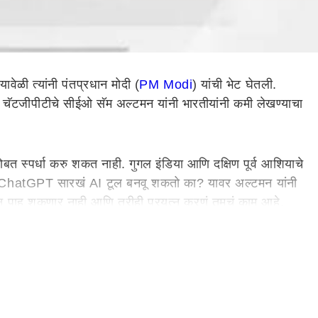
यावेळी त्यांनी पंतप्रधान मोदी (
PM Modi
) यांची भेट घेतली.
 चॅटजीपीटीचे सीईओ सॅम अल्टमन यांनी भारतीयांनी कमी लेखण्याचा
बत स्पर्धा करु शकत नाही. गुगल इंडिया आणि दक्षिण पूर्व आशियाचे
, भारत ChatGPT सारखं AI टूल बनवू शकतो का? यावर अल्टमन यांनी
ापरून पाहू शकणार नाही आणि तरीही प्रयत्न करणं तुमचं काम आहे.
सीईओंनी त्यांना प्रत्युत्तर दिलं आहे. टेक महिंद्राचे सीईओ सीपी
 की, भारताच्या 5000 वर्षांच्या उद्योजकतेच्या इतिहासानं हे