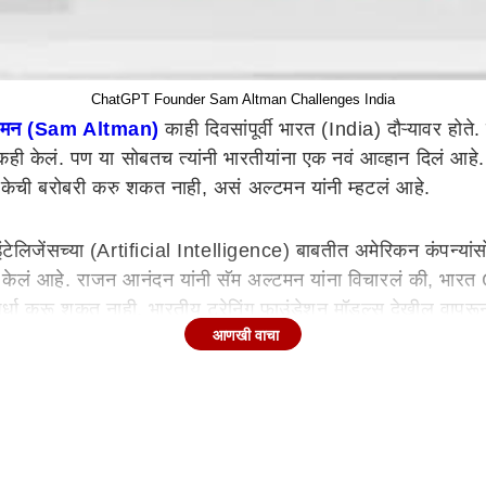
ChatGPT Founder Sam Altman Challenges India
्टमन (Sam Altman)
काही दिवसांपूर्वी भारत (India) दौऱ्यावर होते. 
ी केलं. पण या सोबतच त्यांनी भारतीयांना एक नवं आव्हान दिलं आहे.
रिकेची बरोबरी करु शकत नाही, असं अल्टमन यांनी म्हटलं आहे.
टेलिजेंसच्या (Artificial Intelligence) बाबतीत अमेरिकन कंपन्यांसो
 वक्तव्य केलं आहे. राजन आनंदन यांनी सॅम अल्टमन यांना विचारलं की
शी स्पर्धा करू शकत नाही. भारतीय ट्रेनिंग फाउंडेशन मॉडल्स देखील व
आणखी वाचा
रयत्न करत भारतीयांना जणू आव्हान दिलं आहे. यानंतर टेक महिंद्राच्या 
 राजन आनंदन यांनीही सॅम अल्टमन यांना मुलाखतीत उत्तर देताना म्हटलं