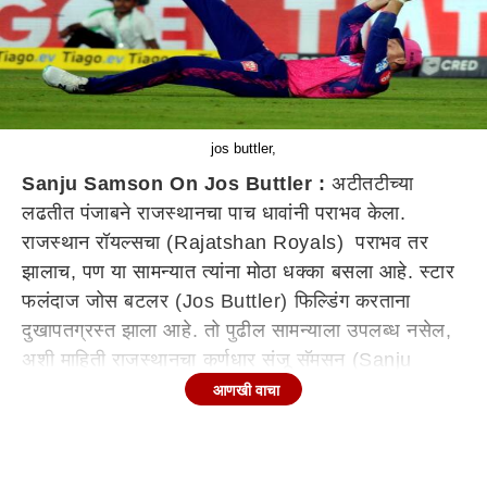
jos buttler,
Sanju Samson On Jos Buttler :
अटीतटीच्या
लढतीत पंजाबने राजस्थानचा पाच धावांनी पराभव केला.
राजस्थान रॉयल्सचा (Rajatshan Royals) पराभव तर
झालाच, पण या सामन्यात त्यांना मोठा धक्का बसला आहे. स्टार
फलंदाज जोस बटलर (Jos Buttler) फिल्डिंग करताना
दुखापतग्रस्त झाला आहे. तो पुढील सामन्याला उपलब्ध नसेल,
अशी माहिती राजस्थानचा कर्णधार संजू सॅमसन (Sanju
Samson) याने दिली आहे. राजस्थानचा पुढील सामना दिल्ली
आणखी वाचा
कॅपिटल्सविरोधात (Delhi Capitals) होणार आहे.
पंजाबने दिलेल्या 198 धावांचा पाठलाग करताना राजस्थानकडून