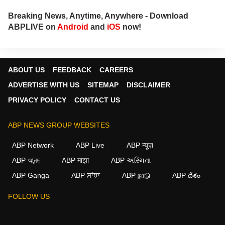
Breaking News, Anytime, Anywhere - Download
ABPLIVE on
Android
and
iOS
now!
ABOUT US
FEEDBACK
CAREERS
ADVERTISE WITH US
SITEMAP
DISCLAIMER
PRIVACY POLICY
CONTACT US
ABP NEWS GROUP WEBSITES
ABP Network
ABP Live
ABP न्यूज़
ABP আনন্দ
ABP माझा
ABP અસ્મિતા
ABP Ganga
ABP ਸਾਂਝਾ
ABP நாடு
ABP దేశం
FOLLOW US