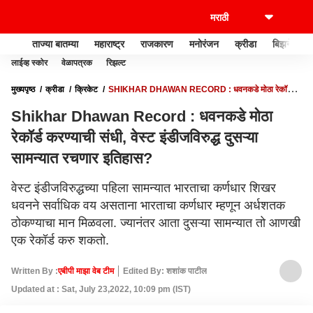
ताज्या बातम्या
महाराष्ट्र
राजकारण
मनोरंजन
क्रीडा
बिझनेस
लाईव्ह स्कोर
वेळापत्रक
रिझल्ट
मुख्यपृष्ठ
क्रीडा
क्रिकेट
SHIKHAR DHAWAN RECORD : धवनकडे मोठा रेकॉर्ड
करण्याची संधी, वेस्ट इंडीजविरुद्ध दुसऱ्या सामन्यात रचणार इतिहास?
Shikhar Dhawan Record : धवनकडे मोठा
रेकॉर्ड करण्याची संधी, वेस्ट इंडीजविरुद्ध दुसऱ्या
सामन्यात रचणार इतिहास?
वेस्ट इंडीजविरुद्धच्या पहिला सामन्यात भारताचा कर्णधार शिखर
धवनने सर्वाधिक वय असताना भारताचा कर्णधार म्हणून अर्धशतक
ठोकण्याचा मान मिळवला. ज्यानंतर आता दुसऱ्या सामन्यात तो आणखी
एक रेकॉर्ड करु शकतो.
Written By :
एबीपी माझा वेब टीम
Edited By: शशांक पाटील
Updated at : Sat, July 23,2022, 10:09 pm (IST)