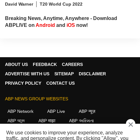
David Warner
T20 World Cup 2022
Breaking News, Anytime, Anywhere - Download
ABPLIVE on
Android
and
iOS
now!
ABOUT US
FEEDBACK
CAREERS
ADVERTISE WITH US
SITEMAP
DISCLAIMER
PRIVACY POLICY
CONTACT US
ABP NEWS GROUP WEBSITES
ABP Network
ABP Live
ABP न्यूज़
ABP আনন্দ
ABP माझा
ABP અસ્મિતા
×
ABP Ganga
ABP ਸਾਂਝਾ
ABP நாடு
ABP దేశం
We use cookies to improve your experience, analyze
traffic, and personalize content. By clicking "Allow", you