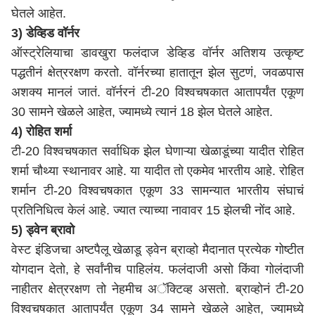
घेतले आहेत.
3) डेव्हिड वॉर्नर
ऑस्ट्रेलियाचा डावखुरा फलंदाज डेव्हिड वॉर्नर अतिशय उत्कृष्ट
पद्धतीनं क्षेत्ररक्षण करतो. वॉर्नरच्या हातातून झेल सुटणं, जवळपास
अशक्य मानलं जातं. वॉर्नरनं टी-20 विश्वचषकात आतापर्यंत एकूण
30 सामने खेळले आहेत, ज्यामध्ये त्यानं 18 झेल घेतले आहेत.
4) रोहित शर्मा
टी-20 विश्वचषकात सर्वाधिक झेल घेणाऱ्या खेळाडूंच्या यादीत रोहित
शर्मा चौथ्या स्थानावर आहे. या यादीत तो एकमेव भारतीय आहे. रोहित
शर्मान टी-20 विश्वचषकात एकूण 33 सामन्यात भारतीय संघाचं
प्रतिनिधित्व केलं आहे. ज्यात त्याच्या नावावर 15 झेलची नोंद आहे.
5) ड्वेन ब्रावो
वेस्ट इंडिजचा अष्टपैलू खेळाडू ड्वेन ब्राव्हो मैदानात प्रत्येक गोष्टीत
योगदान देतो, हे सर्वांनीच पाहिलंय. फलंदाजी असो किंवा गोलंदाजी
नाहीतर क्षेत्ररक्षण तो नेहमीच अॅक्टिव्ह असतो. ब्राव्होनं टी-20
विश्वचषकात आतापर्यंत एकूण 34 सामने खेळले आहेत, ज्यामध्ये