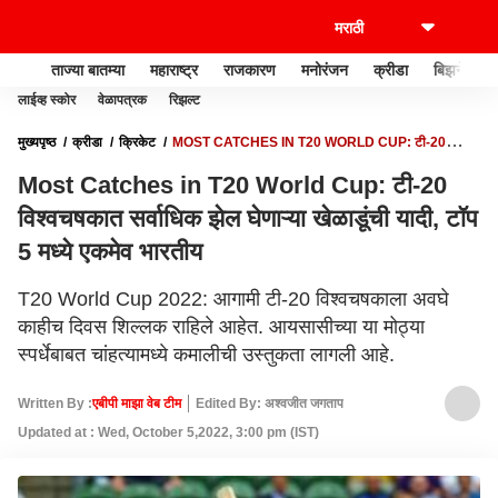
ताज्या बातम्या
महाराष्ट्र
राजकारण
मनोरंजन
क्रीडा
बिझनेस
लाईव्ह स्कोर
वेळापत्रक
रिझल्ट
मुख्यपृष्ठ
क्रीडा
क्रिकेट
MOST CATCHES IN T20 WORLD CUP: टी-20
विश्वचषकात सर्वाधिक झेल घेणाऱ्या खेळाडूंची यादी, टॉप 5 मध्ये एकमेव भारतीय
Most Catches in T20 World Cup: टी-20
विश्वचषकात सर्वाधिक झेल घेणाऱ्या खेळाडूंची यादी, टॉप
5 मध्ये एकमेव भारतीय
T20 World Cup 2022: आगामी टी-20 विश्वचषकाला अवघे
काहीच दिवस शिल्लक राहिले आहेत. आयसासीच्या या मोठ्या
स्पर्धेबाबत चांहत्यामध्ये कमालीची उस्तुकता लागली आहे.
Written By :
एबीपी माझा वेब टीम
Edited By: अश्वजीत जगताप
Updated at : Wed, October 5,2022, 3:00 pm (IST)