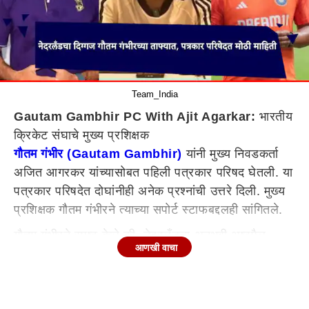
Team_India
Gautam Gambhir PC With Ajit Agarkar:
भारतीय
क्रिकेट संघाचे मुख्य प्रशिक्षक
गौतम गंभीर (Gautam Gambhir)
यांनी मुख्य निवडकर्ता
अजित आगरकर यांच्यासोबत पहिली पत्रकार परिषद घेतली. या
पत्रकार परिषदेत दोघांनीही अनेक प्रश्नांची उत्तरे दिली. मुख्य
प्रशिक्षक गौतम गंभीरने त्याच्या सपोर्ट स्टाफबद्दलही सांगितले.
गौतम गंभीरने स्पष्ट केले की, नेदरलँडचा अनुभवी अष्टपैलू
आणखी वाचा
खेळाडू रायन टेन डोशेटचा देखील त्याच्या सपोर्ट स्टाफमध्ये
समावेश केला जाऊ शकतो. याशिवाय त्याने सहाय्यक
प्रशिक्षकाबाबतही खुलासा त्याने केला. श्रीलंका दौऱ्यानंतरच