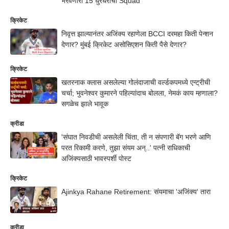
भरवणारा 15 धुरंधरांचा Squad
क्रिकेट
निवृत्त झाल्यानंतर अजिंक्य रहाणेला BCCI दरमहा किती पेन्शन
देणार? मुंबई क्रिकेट असोसिएशन किती पैसे देणार?
क्रिकेट
खतरनाक क्लास असलेल्या गोलंदाजाची वर्ल्डकपमध्ये एन्ट्रीची
चर्चा; भुवनेश्वर कुमारने पहिल्यांदाच बोलला, नेमकं काय म्हणाला?
सगळेच झाले भावूक
क्रीडा
'संघात निवडीची असलेली चिंता, ती न संपणारी बॅग भरणे आणि
परत रिकामी करणे, तुझा संयम अन्..' पत्नी राधिकाची
अजिंक्यसाठी भावस्पर्शी पोस्ट
क्रिकेट
Ajinkya Rahane Retirement: संयमाचा 'अजिंक्य' तारा
क्रीडा