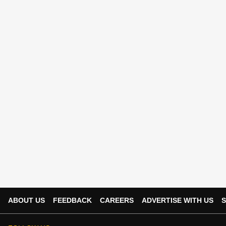
ABOUT US
FEEDBACK
CAREERS
ADVERTISE WITH US
S