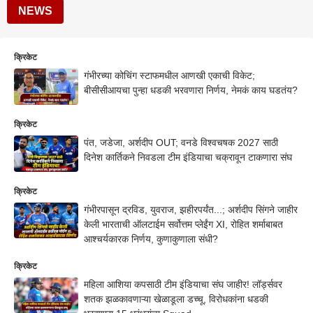
NEWS
क्रिकेट
गंभीरच्या कोचिंग स्टाफमधील आणखी एकाची विकेट;
बीसीसीआयचा पुन्हा धडकी भरवणारा निर्णय, नेमकं काय घडतंय?
क्रिकेट
पंत, जडेजा, अर्शदीप OUT; वनडे विश्वचषक 2027 साठी
दिनेश कार्तिकने निवडला टीम इंडियाचा चक्रावून टाकणारा संघ
क्रिकेट
गंभीरपासून द्रविड, युवराज, झहीरपर्यंत...; अर्शदीप सिंगने जाहीर
केली भारताची ऑलटाईम सर्वोत्तम प्लेईंग XI, रोहित शर्माबाबत
आश्चर्यकारक निर्णय, कुणाकुणाला संधी?
क्रिकेट
महिला आशिया कपसाठी टीम इंडियाचा संघ जाहीर! लॉर्ड्सवर
शतक झळकावणाऱ्या खेळाडूला डच्चू, विरोधकांना धडकी