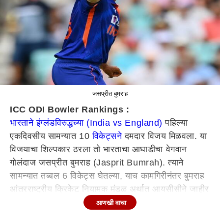
जसप्रीत बुमराह
ICC ODI Bowler Rankings :
भारताने इंग्लंडविरुद्धच्या (India vs England)
पहिल्या
एकदिवसीय सामन्यात 10
विकेट्सने
दमदार विजय मिळवला. या
विजयाचा शिल्पकार ठरला तो भारताचा आघाडीचा वेगवान
गोलंदाज जसप्रीत बुमराह (Jasprit Bumrah). त्याने
सामन्यात तब्बल 6 विकेट्स घेतल्या, याच कामगिरीनंतर बुमराह
आंतरराष्ट्रीय क्रिकेट नियामक मंडळ अर्थात आयसीसीने जाहीर
केलेल्या एकदिवसीय गोलंदाजांच्या क्रमवारीत अव्वल स्थानी
आणखी वाचा
पोहोचला आहे. सध्या बुमराहच्या नावावर 718 गुण झाले असून