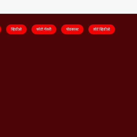
व्हिडीओ
फोटो गॅलरी
पॉडकास्ट
शॉर्ट व्हिडीओ