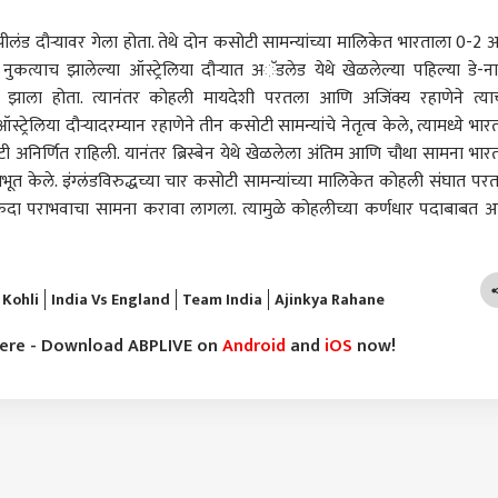
्यूझीलंड दौर्‍यावर गेला होता. तेथे दोन कसोटी सामन्यांच्या मालिकेत भारताला 0-2 
नुकत्याच झालेल्या ऑस्ट्रेलिया दौऱ्यात अॅडलेड येथे खेळलेल्या पहिल्या डे-न
त झाला होता. त्यानंतर कोहली मायदेशी परतला आणि अजिंक्य रहाणेने त्याच
्रेलिया दौर्‍यादरम्यान रहाणेने तीन कसोटी सामन्यांचे नेतृत्व केले, त्यामध्ये भारत
: राहुल गांधींनी
Video: राजकीय हाडवैर
काँग्रेसने सुनेत्रा पवारांना गुंगी
गद्द
धून Gen Z ला फिटनेस
बाजूला ठेवत खासदार धनंजय
गुडिया म्हटलं; सुप्रिया सुळेंची
कसलं
अनिर्णित राहिली. यानंतर ब्रिस्बेन येथे खेळलेला अंतिम आणि चौथा सामना भारत
ा सांगितला, बाॅलिवूड
ारण
महाडिकांनी घेतली सतेज
राजकारण
पहिली प्रतिक्रिया, त्यांनी
कोल्हापूर
धुऊन 
मुंबई
ूत केले. इंग्लंडविरुद्धच्या चार कसोटी सामन्यांच्या मालिकेत कोहली संघात पर
ेस मॅन ऋतिक
पाटलांच्या कुटुंबीयांची
सांगितलं, पुढे काय केलं
घाब
ा एकदा पराभवाचा सामना करावा लागला. त्यामुळे कोहलीच्या कर्णधार पदाबाबत 
कडून सुद्धा व्हिडिओ
सांत्वनपर भेट
का श
क
जाता
सडकू
 Kohli
India Vs England
Team India
Ajinkya Rahane
्रा पवारांच्या मार्गदर्शनात
NCP च्या राजकीय
रिलसाठी बंदूक घेऊन शेतात
मुंबई
ल तटकरेंचं काम चांगलं;
सल्लागारपदी प्रशांत किशोर?
गेले, अचानक चुकून गोळी
वेळेत
ंत किशोर भेटीनंतर
छगन भुजबळ स्पष्टच बोलले;
सुटली; कोल्हापुरात एकच
वाढण
here - Download ABPLIVE on
Android
and
iOS
now!
त्रय भरणेंची प्रतिक्रिया
सुनेत्रा पवारांच्या भेटीवर
खळबळ
ऑगस्
प्रतिक्रिया
सेवा