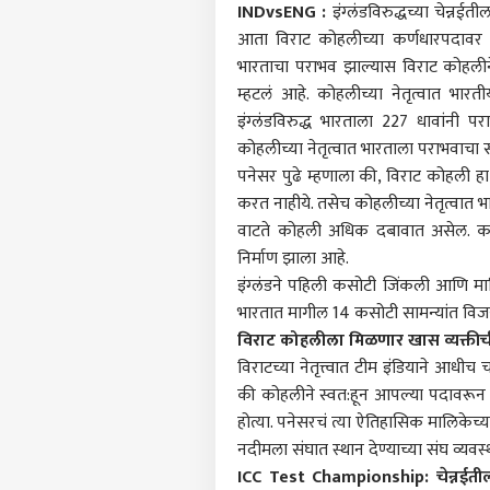
INDvsENG :
इंग्लंडविरुद्धच्या चेन्न
आता विराट कोहलीच्या कर्णधारपदावर प्र
भारताचा पराभव झाल्यास विराट कोहलीने 
म्हटलं आहे. कोहलीच्या नेतृत्वात भार
इंग्लंडविरुद्ध भारताला 227 धावांनी प
कोहलीच्या नेतृत्वात भारताला पराभवाचा
पनेसर पुढे म्हणाला की, विराट कोहली ह
करत नाहीये. तसेच कोहलीच्या नेतृत्वात 
वाटते कोहली अधिक दबावात असेल. कर्
निर्माण झाला आहे.
इंग्लंडने पहिली कसोटी जिंकली आणि माल
भारतात मागील 14 कसोटी सामन्यांत वि
विराट कोहलीला मिळणार खास व्यक्तीची 
पर्सनल
विराटच्या नेतृत्त्वात टीम इंडियाने आधी
की कोहलीने स्वत:हून आपल्या पदावरून पाय
होत्या. पनेसरचं त्या ऐतिहासिक मालिकेच
टॉप
हॅलो गेस्ट
नदीमला संघात स्थान देण्याच्या संघ व्यवस
ICC Test Championship: चेन्नईती
भारत