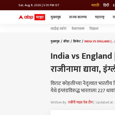
मराठी
हिंदी
E
Sat, Aug 8, 2026 | 5:10 PM IST
मुख्यपृष्ठ
ताज्या बातम्या
महाराष्ट्र
र
बातम्या
जॅाब माझा
लाईफ
लाईव्ह स्कोर
वेळापत्रक
रिझल्ट
भारत
महाराष्ट्र
टेक-गॅजेट
मुंबई
ऑटो
टेलिव्हिजन
विश्व
विश्व
मुख्यपृष्ठ
क्रीडा
क्रिकेट
INDIA VS ENGLAND | ...तर 
कोल्हापूर
India vs England |
पुणे
नवी मुंबई
अमरावती
राजीनामा द्यावा, इंग
अहमदनगर
अकोला
विराट कोहलीच्या नेतृत्वात भारतीय 
येथे इंग्लंडविरुद्ध भारताला 227 धा
Written By :
एबीपी माझा वेब टीम
| Updated at :