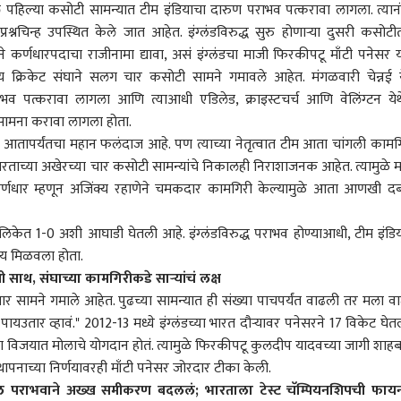
ईतील पहिल्या कसोटी सामन्यात टीम इंडियाचा दारुण पराभव पत्करावा लागला. त्यान
श्नचिन्ह उपस्थित केले जात आहेत. इंग्लंडविरुद्ध सुरु होणाऱ्या दुसरी कसोटी
कर्णधारपदाचा राजीनामा द्यावा, असं इंग्लंडचा माजी फिरकीपटू माँटी पनेसर या
तीय क्रिकेट संघाने सलग चार कसोटी सामने गमावले आहेत. मंगळवारी चेन्नई य
राभव पत्करावा लागला आणि त्याआधी एडिलेड, क्राइस्टचर्च आणि वेलिंग्टन येथ
 सामना करावा लागला होता.
ा आतापर्यंतचा महान फलंदाज आहे. पण त्याच्या नेतृत्वात टीम आता चांगली कामग
भारताच्या अखेरच्या चार कसोटी सामन्यांचे निकालही निराशाजनक आहेत. त्यामुळे 
णधार म्हणून अजिंक्य रहाणेने चमकदार कामगिरी केल्यामुळे आता आणखी द
िकेत 1-0 अशी आघाडी घेतली आहे. इंग्लंडविरुद्ध पराभव होण्याआधी, टीम इंडिय
जय मिळवला होता.
साथ, संघाच्या कामगिरीकडे साऱ्यांचं लक्ष
 कॉर्नर
च चार सामने गमाले आहेत. पुढच्या सामन्यात ही संख्या पाचपर्यंत वाढली तर मला वा
उतार व्हावं." 2012-13 मध्ये इंग्लंडच्या भारत दौर्‍यावर पनेसरने 17 विकेट घेतल
्या विजयात मोलाचे योगदान होतं. त्यामुळे फिरकीपटू कुलदीप यादवच्या जागी शाह
 आर्टिकल
टॉप रील्स
्थापनाच्या निर्णयावरही माँटी पनेसर जोरदार टीका केली.
ल पराभवाने अख्ख समीकरण बदललं; भारताला टेस्ट चॅम्पियनशिपची फा
कोल्हापूर
राजकारण
राज