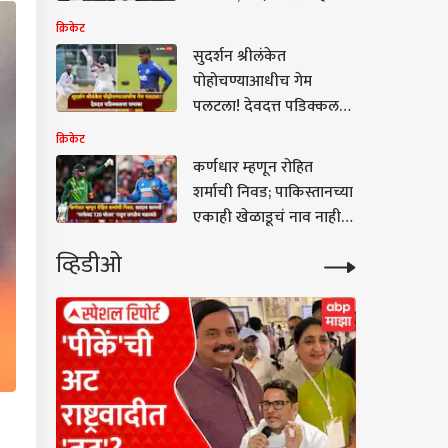
ठोकलं, पण अचानक LIVE
क्रिकेट
मॅचमध्ये मैदान सोडलं, नेमकं
सुदर्शन श्रीलंकेत
काय घडलं?
पोहोचण्याआधीच गेम
पलटला! देवदत्त पडिक्कल
असा खेळला की टीम
क्रिकेट
इंडियाच्या प्लेइंग-11चं
कर्णधार म्हणून रोहित
समीकरणच बदललं
शर्माची निवड; पाकिस्तानच्या
एकाही खेळाडूचं नाव नाही,
शादाब खानची ‘परफेक्ट
व्हिडीओ
T20 प्लेअर’ पाहून सगळेच
चक्रावले