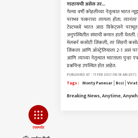
आमच्यासोबत जाहिरात करा
गाठायची असेल तर...
प्रायव्हसी पॉलिसी
गेल्या वर्षी कोहलीच्या नेतृत्वात भारत न
संपर्क साधा
पराभव पत्करावा लागला होता. त्यानंतर 
टेस्टमध्ये भारत आठ विकेट्सने पराभू
करिअर
अनुपस्थितीत संघाची कमान हाती घेतली. ऑस्ट
Video
फीडबॅक
रिलम
मेलबर्न कसोटी जिंकली, तर सिडनी कसोटी 
आमच्याबद्दल
मंत्र
राजक
जिंकला आणि ऑस्ट्रेलियाला 2-1 असं पराभ
फिटन
आणि त्याच्या नेतृत्वात भारताला पुन्ह
रोशन
लाई
प्रश्नचिन्ह उपस्थित होत आहेत.
PUBLISHED AT : 11 FEB 2021 08:18 AM (IST)
Tags :
Monty Panesar
Bcci
Virat
सुनेत
सुनी
LOGIN
प्रशा
Breaking News, Anytime, Anyw
दत्ता
एक्स्प्लोर