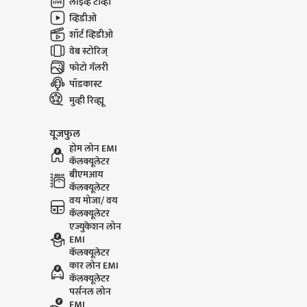
लाईव्ह टीव्ही
व्हिडीओ
शॉर्ट व्हिडीओ
वेब स्टोरिज्
फोटो गॅलरी
पॉडकास्ट
मुव्ही रिव्ह्यू
यूजफुल
होम लोन EMI
कॅलक्यूलेटर
बीएमआय
कॅलक्यूलेटर
वय मोजा/ वय
कॅलक्यूलेटर
एज्युकेशन लोन
EMI
कॅलक्यूलेटर
कार लोन EMI
कॅलक्यूलेटर
पर्सनल लोन
EMI