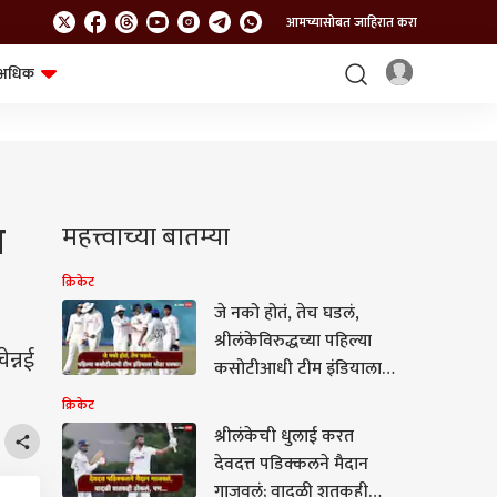
आमच्यासोबत जाहिरात करा
अधिक
शेत-शिवार
भविष्य
ा
महत्त्वाच्या बातम्या
क्रिकेट
जे नको होतं, तेच घडलं,
श्रीलंकेविरुद्धच्या पहिल्या
ेन्नई
कसोटीआधी टीम इंडियाला
मोठा धक्का; आणखी एक
क्रिकेट
खेळाडू दुखापतीमुळे थेट
श्रीलंकेची धुलाई करत
मालिकेतून बाहेर
देवदत्त पडिक्कलने मैदान
गाजवलं; वादळी शतकही