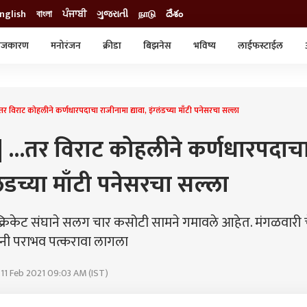
nglish
বাংলা
ਪੰਜਾਬੀ
ગુજરાતી
நாடு
దేశం
ाजकारण
मनोरंजन
क्रीडा
बिझनेस
भविष्य
लाईफस्टाईल
स्टाईल
क्राईम
व्यापार-उद्योग
ट्रेडिंग
ऑटो
विराट कोहलीने कर्णधारपदाचा राजीनामा द्यावा, इंग्लंडच्या माँटी पनेसरचा सल्ला
 ...तर विराट कोहलीने कर्णधारपदाच
्लंडच्या माँटी पनेसरचा सल्ला
क्रिकेट संघाने सलग चार कसोटी सामने गमावले आहेत. मंगळवारी च
वांनी पराभव पत्करावा लागला
 11 Feb 2021 09:03 AM (IST)