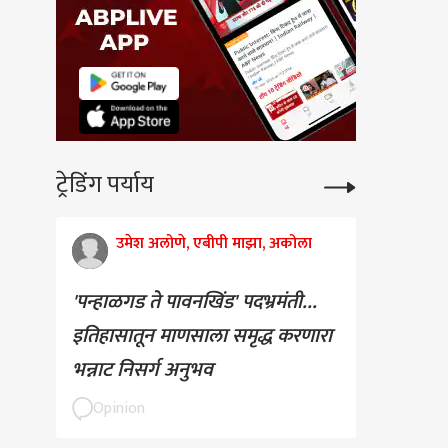
ट्रेडिंग पर्याय
उमेश अलोणे, एबीपी माझा, अकोला
'पन्हाळगड ते पावनखिंड' पदभ्रमंती...
इतिहासातून माणसाला समृद्ध करणारा
भन्नाट निसर्ग अनुभव
Opinion