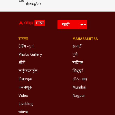
कॅलक्यूलेटर
बातम्या
MAHARASHTRA
ट्रेडिंग न्यूज
सांगली
Photo Gallery
पुणे
ऑटो
नाशिक
लाईफस्टाईल
सिंधुदुर्ग
निवडणूक
औरंगाबाद
करमणूक
Mumbai
Video
Nagpur
Liveblog
भविष्य