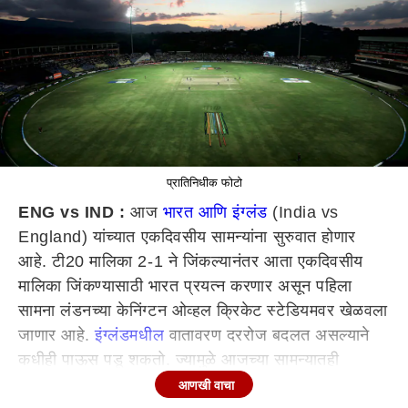
प्रातिनिधीक फोटो
ENG vs IND :
आज
भारत आणि इंग्लंड
(India vs
England) यांच्यात एकदिवसीय सामन्यांना सुरुवात होणार
आहे. टी20 मालिका 2-1 ने जिंकल्यानंतर आता एकदिवसीय
मालिका जिंकण्यासाठी भारत प्रयत्न करणार असून पहिला
सामना लंडनच्या केनिंग्टन ओव्हल क्रिकेट स्टेडियमवर खेळवला
जाणार आहे.
इंग्लंडमधील
वातावरण दररोज बदलत असल्याने
कधीही पाऊस पडू शकतो. ज्यामुळे आजच्या सामन्यातही
पावसाचा व्यत्यय येईल का? असे प्रश्न समोर येत असताना,
आणखी वाचा