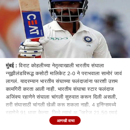
मुंबई :
विराट कोहलीच्या नेतृत्वाखाली भारतीय संघाला
न्यूझीलंडविरूद्ध कसोटी मालिकेट 2-0 ने पराभवाला सामोरं जावं
लागलं. यादरम्यान भारतीय संघाच्या फलंदाजांना फारशी उत्तम
कामगिरी करता आली नाही. भारतीय संघाचा स्टार फलंदाज
अजिंक्य रहाणेने संघाला चांगली सुरुवात करून दिली असली,
तरी संघासाठी चांगली खेळी करू शकला नाही. 4 इनिंग्समध्ये
रहाणेने 91 धावा केल्या. जिथे त्याचं अॅव्हरेज 21.50 एवढं
होतं. भारतीय संघ निवड समितीचे माजी प्रमुख संदीप पाटील
आणखी वाचा
यांनी फलंदाजाला चांगलंच फैलावर घेतलं आहे. ते बोलताना