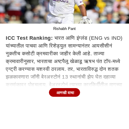
Rishabh Pant
ICC Test Ranking:
भारत आणि इंग्लंड (ENG vs IND)
यांच्यातील पाचवा आणि रिशेड्युल सामन्यानंतर आयसीसीनं
नुकतीच कसोटी क्रमवारीका जाहीर केली आहे. ताज्या
क्रमावारीनुसार, भारताचा अष्टपैलू खेळाडू ऋषभ पंत टॉप-मध्ये
एन्ट्री करण्यास यशस्वी ठरलाय. तर, भारताविरुद्ध दोन शतक
झळकावणारा जॉनी बेरअस्टोनं 13 स्थानांची झेप घेत दहाव्या
क्रमांकावर पोहचलाय. बेअरस्टोनं त्याच्या कारकिर्दीतील मागच्या
तीन कसोटी सामन्यात चार शतक ठोकली आहेत. महत्वाचं
आणखी वाचा
म्हणजे, भारताचा स्टार फलंदाज विराट कोहली तब्बल सह
वर्षानंतर टॉप-10 मधून बाहेर झालाय.
ऋषभ पंतची चमकदार कामगिरी
इंग्लंडविरुद्ध बर्मिंगहॅम कसोटी
सामन्यात ऋषभ पंतनं पहिल्या डावात 111 चेंडूत 146 धावा