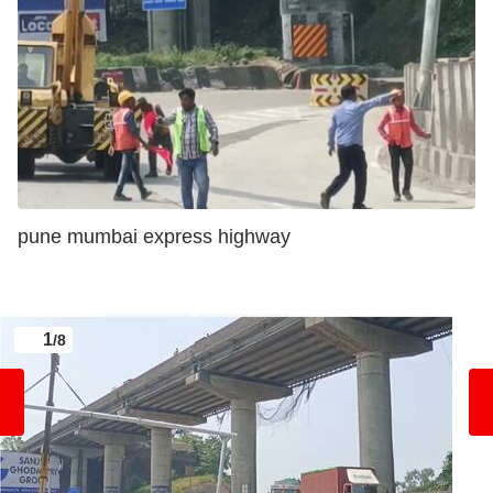
pune mumbai express highway
1
/8