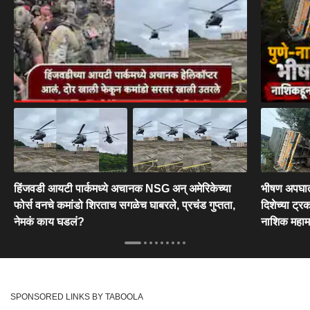
हिंजवडी आयटी पार्कमध्ये अचानक NSG अन् अमेरिकेच्या
भीषण अपघात!
फोर्स वनचे कमांडो शिरताच सगळेच घाबरले, प्रचंड गुप्तता,
दिशेच्या ट्र
नेमकं काय घडलं?
नाशिक महामा
SPONSORED LINKS BY TABOOLA