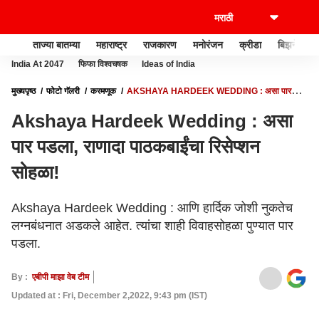
ताज्या बातम्या
महाराष्ट्र
राजकारण
मनोरंजन
क्रीडा
बिझनेस
India At 2047
फिफा विश्वचषक
Ideas of India
मुख्यपृष्ठ
फोटो गॅलरी
करमणूक
AKSHAYA HARDEEK WEDDING : असा पार
पडला, राणादा पाठकबाईंचा रिसेप्शन सोहळा!
Akshaya Hardeek Wedding : असा
पार पडला, राणादा पाठकबाईंचा रिसेप्शन
सोहळा!
Akshaya Hardeek Wedding : आणि हार्दिक जोशी नुकतेच
लग्नबंधनात अडकले आहेत. त्यांचा शाही विवाहसोहळा पुण्यात पार
पडला.
By :
एबीपी माझा वेब टीम
Updated at : Fri, December 2,2022, 9:43 pm (IST)