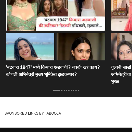
'बंटवारा 1947' मध्ये कियारा अडवाणी? नक्की खरं काय?
गुलाबी साडी 
कोणती अभिनेत्री मुख्य भूमिकेत झळकणार?
अभिनेत्रीचा
भुरळ
SPONSORED LINKS BY TABOOLA