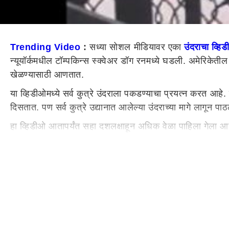
Trending Video
:
सध्या सोशल मीडियावर एका
उंदराचा व्हि
न्यूयॉर्कमधील टॉम्पकिन्स स्क्वेअर डॉग रनमध्ये घडली. अमेरिकेतील न्
खेळण्यासाठी आणतात.
या व्हिडीओमध्ये सर्व कुत्रे उंदराला पकडण्याचा प्रयत्न करत आहे. उ
दिसतात. पण सर्व कुत्रे उद्यानात आलेल्या उंदराच्या मागे लागून
हा व्हिडीओ आतापर्यंत सहा दशलक्षाहून अधिक वेळा पाहिला गेला आहे. 
खूप चिडलेले दिसत आहेत. कुत्रे उंदराचा पाठलाग करताना दिसत