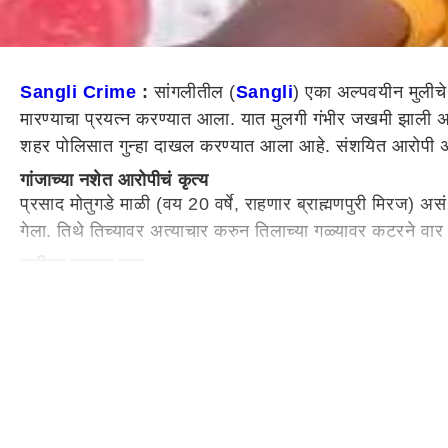
Sangli Crime
:
सांगलीतील (
Sangli
) एका अल्पवयीन मुलीच
मारण्याचा प्रयत्न करण्यात आला. यात मुलगी गंभीर जखमी झाली असू
शहर पोलिसात गुन्हा दाखल करण्यात आला आहे. संशयित आरोपी अद
गांजाच्या नशेत आरोपीचं कृत्य
प्रसाद मोतुगडे माळी (वय 20 वर्षे, राहणार ब्राह्मणपुरी मिरज) अ
गेला. तिथे तिच्यावर अत्याचार करुन तिलाच्या गळ्यावर कटरने वार 
मुलीवर उपचार सुरु
दरम्यान आरोपीने केलेल्या हल्ल्यात मुलगी गंभीर जखमी झाली आहे.
उपचार सुरु आहेत.
आरोपी फरार, शोध सुरु
पोलिसांनी दिलेल्या माहितीनुसार, याबाबत मिरज शहर पोलिसात आरो
करण्यात आला आहे. आरोपी सध्या फरार असून पोलीस त्याचा शोध
सांगलीत एकाच दिवशी खुनाच्या तीन घटना