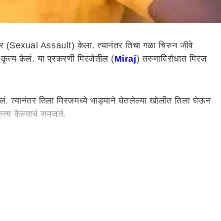
 (Sexual Assault) केला. त्यानंतर तिचा गळा चिरुन जीवे
कृत्य केलं. या प्रकरणी मिरजेतील (
Miraj
) तरुणाविरोधात मिरज
लं. त्यानंतर तिला मिरजमध्ये भाड्याने घेतलेल्या खोलीत तिला घेऊन
कृत्य केल्याचं समजतं.
नी तिला उपचारासाठी भारती रुग्णालयात दाखल केलं. सध्या तिच्यावर
आणि अत्याचार तसेच खुनाचा प्रयत्न केल्याप्रकरणी गुन्हा दाखल
णील गिलडा हे करत आहेत