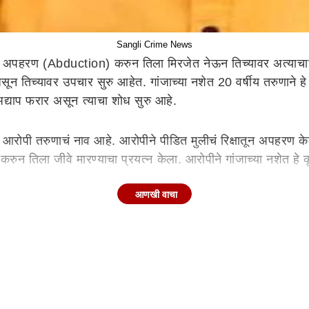
Sangli Crime News
े अपहरण (Abduction) करुन तिला मिरजेत नेऊन तिच्यावर अत्याचार
न तिच्यावर उपचार सुरु आहेत. गांजाच्या नशेत 20 वर्षीय तरुणाने हे 
्याप फरार असून त्याचा शोध सुरु आहे.
सं आरोपी तरुणाचं नाव आहे. आरोपीने पीडित मुलीचं रिक्षातून अपहरण के
करुन तिला जीवे मारण्याचा प्रयत्न केला. आरोपीने गांजाच्या नशेत हे 
आणखी वाचा
 तिच्या उजव्या हाताची नस कापल्याचं देखील कळतं. तिच्या नातेवाईकां
पी प्रसाद मोतुगडे माळी याच्याविरोधात अपहरण, पॉक्सो, ॲट्रॉसिटी 
 घेत आहेत. याबाबतचा पुढील तपास उपविभागीय पोलीस अधिकारी प्र