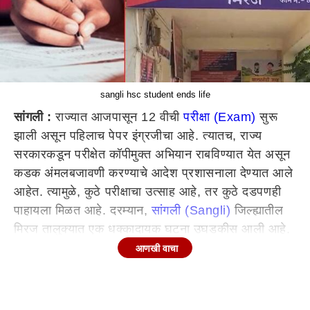
sangli hsc student ends life
सांगली :
राज्यात आजपासून 12 वीची
परीक्षा (Exam)
सुरू
झाली असून पहिलाच पेपर इंग्रजीचा आहे. त्यातच, राज्य
सरकारकडून परीक्षेत कॉपीमुक्त अभियान राबविण्यात येत असून
कडक अंमलबजावणी करण्याचे आदेश प्रशासनाला देण्यात आले
आहेत. त्यामुळे, कुठे परीक्षाचा उत्साह आहे, तर कुठे दडपणही
पाहायला मिळत आहे. दरम्यान,
सांगली (Sangli)
जिल्ह्यातील
मिरज तालुक्यात एक धक्कादायक घटना उघडकीस आली आहे.
येथील एका 12 वीच्या विद्यार्थ्याने परीक्षेच्या एक दिवस अगोदरच
आणखी वाचा
आपलं जीवन संपवल्याने परिसरात खळबळ उडाली आहे.
दरम्यान, घटनेची माहिती मिळताच पोलिसांनी घटनास्थळी धाव
घेत अधिक तपास सुरू केला आहे.