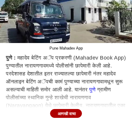
Pune Mahadev App
पुणे :
महादेव बेटिंग अॅप प्रकरणी (Mahadev Book App)
पुण्यातील नारायणगावमध्ये पोलीसांनी छापेमारी केली आहे.
परदेशासह देशातील इतर राज्यातल्या छापेमारी नंतर महादेव
ऑनलाइन बेटिंग अॅपची कामं पुण्याच्या नारायणगावामधून सुरू
असल्याची माहिती समोर आली आहे. यानंतर
पुणे
ग्रामीण
पोलीसांच्या स्थानिक गुन्हे शाखेची नारायणगाव
(Narayangaon) येथे छापेमारी केलीय. नारायणगावातील एका
इमारतीत या काम सुरू असून या प्रकरणात 70 ते 80 जणांना
आणखी वाचा
ताब्यात घेतल्याची प्राथमिक माहिती आहे.