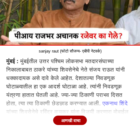
sanjay raut (फोटो सौजन्य- एबीपी नेटवर्क)
मुंबई :
मुंबईतील उत्तर पश्चिम लोकसभा मतदारसंघाच्या
निकालाबाबत ठाकरे यांच्या शिवसेनेचे नेते संजय राऊत यांनी
धक्कादायक असे दावे केले आहेत. देशातल्या निवडणूक
घोटाळ्यातील हा एक आदर्श घोटाळा आहे. त्यांनी निवडणूक
यंत्रणा हातात घेतली आहे. ज्या-ज्या ठिकाणी पराभव दिसत
होता, त्या त्या ठिकाणी छेडछाड करण्यात आली.
एकनाथ शिंदे
यांच्या शिवसेनेचे रविंद्र वायकर यांना विजयी करणारा मोबाईल
फोन पोलीस ठाण्यातून गायब करण्यात आला, असा दावा करत
आणखी वाचा
त्यांनी वनराई पोलीस ठाण्याचे पीआय राजभर हे अचानक रजेवर
का गेले? असा गंभीर आरोप राऊत यांनी केला आहे.