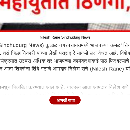
Nilesh Rane Sindhudurg News
ील (Sindhudurg News) कुडाळ नगरपंचायतमध्ये भाजपच्या 'कमळ' चिन्ह
ं जिल्हाधिकारी यांच्या लेखी पत्राद्वारे याकडे लक्ष वेधत आहे. वि
र्यक्रमात उठबस अधिक तर भाजपच्या कार्यक्रमाकडे पाठ फिरवल्याचे क
्यान आता शिवसेना शिंदे गटाचे आमदार निलेश राणे (Nilesh Rane) यां
पमधून निलंबित करण्यात आलं आहे. यावरून आता आमदार निलेश राणे 
त मधल्या सहा नगरसेवकांचे निलंबन केले आहे. आम्हाला ज्या दिवशी खा
आणखी वाचा
 खासदार नारायण राणे घेत असतात, म्हणून या पत्राला आम्ही किंमत देत ना