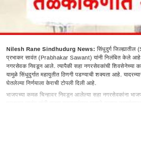
Nilesh Rane Sindhudurg News:
सिंधुदुर्ग जिल्ह्यात
प्रभाकर सावंत (Prabhakar Sawant) यांनी निलंबित केले आहे. तस
नगरसेवक निवडून आले. त्यापैकी सहा नगरसेवकांची शिवसेनेच्या का
यामुळे सिंधुदुर्गात महायुतीत ठिणगी पडण्याची शक्यता आहे. यादरम
घेतलेल्या निर्णयाला केराची टोपली दिली आहे.
भाजपच्या कमळ चिन्हावर निवडून आलेल्या सहा नगरसेवकांना भाज
प्रभाकर सावंत यांनी माझ्या मतदारसंघात म्हणजे कुडाळ नगरपंचाय
निलेश राणे यांनी म्हटलं आहे. तसेच सिंधुदुर्गात भाजपचे निर्णय हे