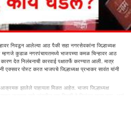
ावर निवडून आलेल्या आठ पैकी सहा नगरसेवकांना जिल्हाध्यक्ष
शेष म्हणजे कुडाळ नगरपंचायतमध्ये भाजपच्या कमळ चिन्हावर आठ
ारण देत निलंबनाची कारवाई पक्षातर्फे करण्यात आली. मात्र
नी एक्सवर पोस्ट करत भाजपचे जिल्हाध्यक्ष प्रभाकर सावंत यांनी
आक्रमक झालेले पाहायला मिळत आहेत. भाजप जिल्हाध्यक्ष
सदार नारायण राणे सांगतील त्या दिवशी हे निलंबन मान्य करू, असं
ही. अशी प्रतिक्रिया निलेश राणेंनी पोस्टद्वारे दिली आहे.