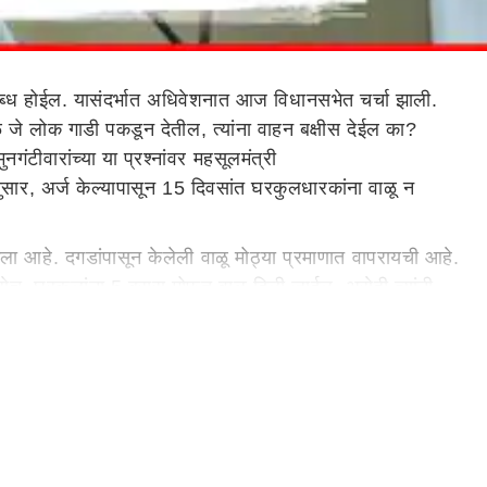
लब्ध होईल. यासंदर्भात अधिवेशनात आज विधानसभेत चर्चा झाली.
ळे जे लोक गाडी पकडून देतील, त्यांना वाहन बक्षीस देईल का?
ीवारांच्या या प्रश्नांवर महसूलमंत्री
ानुसार, अर्ज केल्यापासून 15 दिवसांत घरकुलधारकांना वाळू न
ेला आहे. दगडांपासून केलेली वाळू मोठ्या प्रमाणात वापरायची आहे.
सेच, घरकुलांना 5 ब्रास मोफत वाळू दिली जाईल, असेही त्यांनी
वर, संपूर्ण अधिकाऱ्यांनी
भंडारा
जिल्ह्याची वाट लावली आहे, त्यांची
ा, पोलिसांनी थोडे चांगले काम केले आहे. 3 महिन्यात 25 कोटी
्यास तहसीलदारांवर कारवाई केली जाईल. नव्या वाळू धोरणात हे
पोचे धोरण आले होते, शासनाने ते रद्द केले आहे. आता, पाटी धोरण