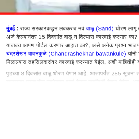
मुंबई
:
राज्य सरकारकडून लवकरच नवं
वाळू (Sand)
धोरण लागू क
अर्ज केल्यानंतर 15 दिवसांत वाळू न दिल्यास कारवाई करणार का? रेत
याबाबत आपण पोर्टल करणार आहात का?, असे अनेक प्रश्न भाजप नेते 
चंद्रशेखर बावनकुळे (Chandrashekhar bawankule)
यांनी 
मिळाल्यास तहसिलदारांवर कारवाई करण्यात येईल, अशी माहितीही ब
पुढच्या 8 दिवसांत वाळू धोरण येणार आहे. आत्तापर्यंत 285 सूचना 
त्याकरता क्रशर्संना उद्योगाचा दर्जा देऊन सबसिडी देणार येईल, 
म्हटले. भंडारा जिल्ह्यातील महसूल खात्यातील अधिकारी बेजबाबदार
विभागीय आयुक्तांमार्फत चौकशी करू असे आदेशच महसूल मंत्र्‍यांनी 
रुपयांची वसुली केल्याची माहितीही बावनकुळे यांनी दिली.
15 दिवसांत बाळू उपलब्ध करुन देणे बंधनकारक
वाळू धोरणानुसार 15 दिवसांत तहसीलदारांनी घरकुलांना वाळू उपलब
नमूद असेल, तसेच तक्रारीसाठी निश्चितच एक पोर्टल तयार केले जा