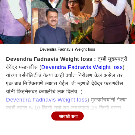
Devendra Fadnavis Weight loss
Devendra Fadnavis Weight loss :
तुम्ही मुख्यमंत्री
देवेंद्र फडणवीस (
Devendra Fadnavis Weight loss
)
यांच्या पर्सनॅलिटीचं गेल्या काही वर्षात निरीक्षण केलं असेल तर
एक बाब निश्चितपणे लक्षात येईल. ती म्हणजे देवेंद्र फडणवीस
यांनी फिटनेसवर कमालीचं लक्ष दिलंय. (
Devendra Fadnavis Weight loss
) मुख्यमंत्र्यांनी गेल्या
काही वर्षात 5-10 किलो नव्हे तर जवळपास 25 किलो वजन
कमी केलं आहे. दरम्यान, देवेंद्र फडणवीस यांनी वजन
आणखी वाचा
कशाप्रकारे कमी केलं? याबाबत डॉक्टर जयश्री तोडकर यांनी
लगाव बत्ती या यूट्यूब चॅनेलला दिलेल्या मुलाखतीत माहिती दिली