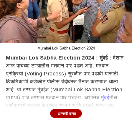
Mumbai Lok Sabha Election 2024
Mumbai Lok Sabha Election 2024 : मुंबई :
देशात
आज पाचव्या टप्प्यातील मतदान पार पडत आहे. मतदान
प्रक्रिया (Voting Process) सुरळीत पार पडावी यासाठी
ठिकठिकाणी कडेकोट पोलीस बंदोबस्त तैनात करण्यात आला
आहे. या टप्प्यात मुंबईत (Mumbai Lok Sabha Election
2024) पाच टप्प्यात मतदान पार पडतंय. अशातच
मुंबई
तील
वर्सोवामध्ये मतदान केंद्रावर भाजप आणि ठाकरे गटात वाद
झाल्याचं पाहायला मिळालं. भाजपचे कार्यकर्ते प्रचार करत
आणखी वाचा
असल्याचा आरोप ठाकरे गटाकडून करण्यात आला. दोन्ही गटांत
शाब्दिक चकमक झाल्यानंतर मतदान केंद्रावर गोंधळ