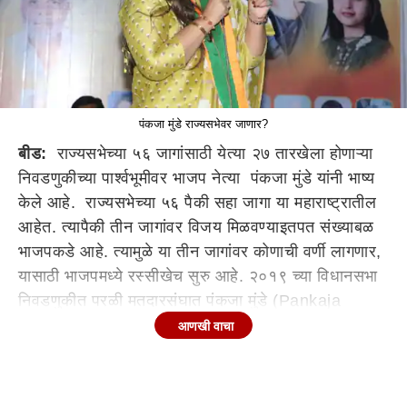
पंकजा मुंडे राज्यसभेवर जाणार?
बीड:
राज्यसभेच्या ५६ जागांसाठी येत्या २७ तारखेला होणाऱ्या
निवडणुकीच्या पार्श्वभूमीवर भाजप नेत्या पंकजा मुंडे यांनी भाष्य
केले आहे. राज्यसभेच्या ५६ पैकी सहा जागा या महाराष्ट्रातील
आहेत. त्यापैकी तीन जागांवर विजय मिळवण्याइतपत संख्याबळ
भाजपकडे आहे. त्यामुळे या तीन जागांवर कोणाची वर्णी लागणार,
यासाठी भाजपमध्ये रस्सीखेच सुरु आहे. २०१९ च्या विधानसभा
निवडणुकीत परळी मतदारसंघात पंकजा मुंडे (Pankaja
Munde) यांना पराभव स्वीकारावा लागला होता. त्यानंतर
आणखी वाचा
पंकजा मुंडे महाराष्ट्राच्या राजकारणापासून दूर सारल्या गेल्या
होत्या.प्रत्येक राज्यसभा आणि विधानसभा निवडणुकीवेळी पंकजा
मुंडे यांना उमेदवारी देऊन त्यांचे राजकीय पुनर्वसन होणार, अशी