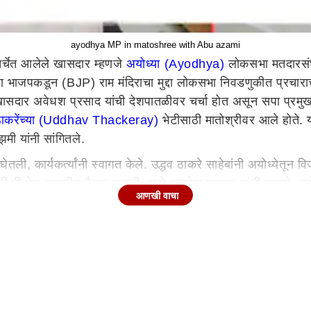
ayodhya MP in matoshree with Abu azami
चर्चेत आलेले खासदार म्हणजे
अयोध्या (Ayodhya)
लोकसभा मतदारसंघा
किंवा भाजपकडून (BJP) राम मंदिराचा मुद्दा लोकसभा निवडणुकीत प्रचारा
ील खासदार अवेधश प्रसाद यांची देशपातळीवर चर्चा होत असून सपा प्रम
 ठाकरेंच्या (Uddhav Thackeray)
भेटीसाठी मातोश्रीवर आले होते. 
झमी यांनी सांगितले.
कार्यकर्त्यांनी स्वागत केले. उद्धव ठाकरे साहेबांनी अयोध्येतून विजय
 ही भेट राजकीय बैठक नव्हती, असे अवधेश प्रसाद यांनी म्हटले. तसेच,
आणखी वाचा
्या संविधानाच्या आधारे हे राजकारण चालेल, इथे आरक्षणाचे राजका
या नोकऱ्यांचा प्रश्न आहे आणि आमच्या सैन्याच्या सन्मानाचा मुद्दा आह
े लक्ष देऊ नये, त्यांचे लक्ष दुसरीकडे वळवण्यासाठी त्यांनी आता कावड 
ांनी अयोध्येत सर्व काही केले आणि वाईटरित्या गमावले, तेव्हा तुम्ही 