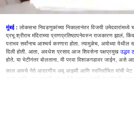
मुंबई
:
लोकसभा निवडणुकांच्या निकालानंतर विजयी उमेदवारांमध्ये 
प्रभू श्रीराम मंदिराच्या प्राणप्रतिष्ठापनेवरुन राजकारण झालं, 
पराभव सर्वांनाच आश्चर्य करणारा होता. त्यामुळेच, अयोध्या येथ
दिली होती. आता, अवधेश प्रसाद आज शिवसेना पक्षप्रमुख
उद्धव
होते, या भेटीनंतर बोलताना, मी परवा विशाळगडावर जाईन, असे आ
काल आमचे नेते आदरणीय अबू आझमी आणि नवनिर्वाचित यांची भेट घेतली, 
यादव आणि अब्बू आझमी या सर्वांनी जाऊन त्यांची भेट घेतली, आमची
आधारावर राजकारण चालणार नाही, बाबासाहेब भीमराव आंबेडकरांच
चालेल, असेही प्रसाद यांनी भेटीनंतर बोलताना म्हटले.
देशात आज अनेक प्रश्न आहेत, महागाईचा प्रश्न आहे, करोडो तरुणांच्
आहे, या सर्व समस्या आपल्या देशासमोर आहेत. लोकांनी या प्रश्नांकड
फक्त बंधुभाव चालेल, त्यांच्यासाठी काही चालणार नाही. जेव्हा त्य
अवधेश प्रसाद यांनी भाजपवर निशाणा साधला.