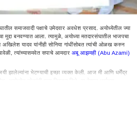
तील समाजवादी पक्षाचे उमेदवार अवधेश प्रसाद. अयोध्येतील ज्या
चा मुद्दा बनवण्यात आला. त्यामुळे, अयोध्या मतदारसंघातील भाजपचा
ुख अखिलेश यादव यांनीही सोनिया गांधींसोबत त्यांची ओळख करुन
यावेळी, त्यांच्यासमवेत सपाचे आमदार
अबू आझमही (Abu Azami)
ी झालेल्यांना भेटण्याची इच्छा व्यक्त केली. आज मी आणि धर्मेंद्र
 अयोध्येत लोकांनी मला निवडून दिले, या देशात धर्माच्या
रण चालेल आणि जो भारताला मजबूत करण्यासाठी काम करेल, तोच
े, जो अग्निवीरचा मुद्दा आहे. चीनने आपल्या देशात प्रवेश केला
रस्त्यावर नावाचा मुद्दा उपस्थित केला आहे. हा उत्तर प्रदेश इथे
अंदाज लावू शकता की जनतेने त्यांची साफसफाई केली आहे, अशा शब्दात