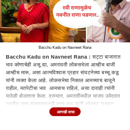
Bacchu Kadu on Navneet Rana
Bacchu Kadu on Navneet Rana :
सट्टा बाजारात
भाव कोणाचेही असू द्या, अमरावती लोकसभेला आम्हीच बाजी
आम्हीच मारू, असा आत्मविश्वास प्रहार संघटनेच्या बच्चू कडू
यांनी व्यक्त केला आहे. लोकसभेचा निकाल आमच्याच बाजूने
राहील, मतपेटीचा भाव आमचाच राहिलं, असा दावाही त्यांनी
यावेळी बोलताना केला. दरम्यान, अमरावीमधील भाजप उमेदवार
नवनीत राणा यांच्यावरूनही बच्चू कडू यांनी जोरदार 'प्रहार'
केला. रवी राणा मुळेच नवनीत राणा पडणार असल्याचा दावाही
आणखी वाचा
त्यांनी यावेळी बोलताना केला.