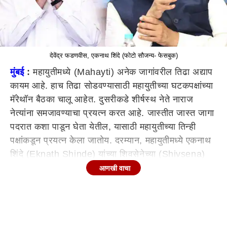
देवेंद्र फडणवीस, एकनाथ शिंदे (फोटो सौजन्य- फेसबुक)
मुंबई
:
महायुतीमध्ये (Mahayti) अनेक जागांवरील तिढा अद्याप
कायम आहे. हाच तिढा सोडवण्यासाठी महायुतीच्या घटकपक्षांच्या
मॅरेथॉन बैठका चालू आहेत. दुसरीकडे शीर्षस्थ नेते नाराज
नेत्यांना समजावण्याचा प्रयत्न करत आहे. जास्तीत जास्त जागा
पदरात कशा पाडून घेता येतील, यासाठी महायुतीच्या तिन्ही
पक्षांकडून प्रयत्न केला जातोय. दरम्यान, महायुतीमध्ये एकनाथ
शिंदे (Eknath Shinde) यांच्या शिवसेनेच्या (Shivsena)
हातातून अमरावती (Amravati) आणि रत्नागिरी-सिंधुदुर्ग
आणखी वाचा
(Ratnagiri- Sindhudurg) या दोन महत्त्वाच्या जागा
निसटल्या आहेत.
अमरावती जागेवर शिवसेनेचा दावा, पण..
महायुतीमध्ये अमरावती जागेवर शिंदे यांच्या शिवसेनेने दावा