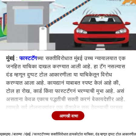
मुंबई
:
फास्टटॅग
च्या सक्तीविरोधात मुंबई उच्च न्यायालयात एक
जनहित याचिका दाखल करण्यात आली आहे. हा टॅग नसल्यास
दंड म्हणून दुप्पट टोल आकारणीला या याचिकेतून विरोध
करण्यात आला आहे. कायद्यानं याबाबत स्पष्ट केलं आहे की,
टोल हा रोख, कार्ड किंवा फास्टटॅगनं भरण्याची मुभा आहे. असं
असताना केवळ एकाच पद्धतीची सक्ती करणं बेकायदेशीर आहे.
त्यामुळे सर्व टोलनाक्यांवर एक कॅशलेन सुरू ठेवण्याची प्रमुख
मागणी या याचिकेतून करण्यात आली आहे.
आणखी वाचा
पुण्यातील व्यावसायिक अर्जुन खानपुरे यांनी अॅड. उदय
मुख्यपृष्ठ
वारूंजीकर यांच्यामार्फत मुंबई उच्च न्यायालयात यासंदरर्भात
बातम्या
मुंबई
फास्टटॅगच्या सक्तीविरोधात हायकोर्टात याचिका, दंड म्हणून दुप्पट टोल आकारणील