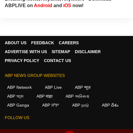
ABPLIVE on
Android
and
iOS
now!
ABOUT US
FEEDBACK
CAREERS
ADVERTISE WITH US
SITEMAP
DISCLAIMER
PRIVACY POLICY
CONTACT US
ABP NEWS GROUP WEBSITES
ABP Network
ABP Live
ABP न्यूज़
ABP আনন্দ
ABP माझा
ABP અસ્મિતા
×
ABP Ganga
ABP ਸਾਂਝਾ
ABP நாடு
ABP దేశం
We use cookies to improve your experience, analyze
traffic, and personalize content. By clicking "Allow", you
FOLLOW US
agree to our use of cookies.
Decline
Allow