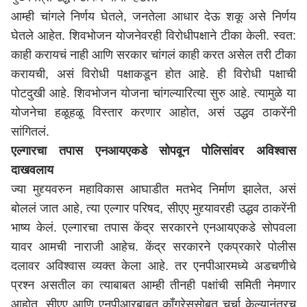
आम्ही चांगले निर्णय घेतले, जनतेला आधार देऊ शकू असे निर्णय
घेतले आहेत. शिवभोजन योजनेवरही विरोधीपक्षाने टीका केली. स्वत:
काही करायचं नाही आणि सरकार चांगलं काही करत असेल तरी टीका
करायची, असं विरोधी पक्षाकडून होत आहे. ही विरोधी पक्षाची
पोटदुखी आहे. शिवभोजन योजना चांगल्यारित्या सुरु आहे. त्यामुळे या
योजनेचा हळूहळू विस्तार करणार आहोत, असं उद्धव ठाकरेंनी
सांगितलं.
एल्गारचा तपास एनआयएकडे सोपवून पोलिसांवर अविश्वास
दाखवलाय
ज्या मुद्द्यवरुन महाविकास आघाडीत मतभेद निर्माण झालेत, असं
बोललं जात आहे, त्या एल्गार परिषद, सीएए मुद्द्यावरही उद्धव ठाकरेंनी
भाष्य केलं. एल्गारचा तपास केंद्र सरकारने एनआयएकडे सोपवला
यावर आमची नाराजी आहेच. केंद्र सरकारने एकप्रकारे पोलीस
दलावर अविश्वास व्यक्त केला आहे. तर एनपीआरमध्ये अडचणीचे
प्रश्न असतील का त्याबाबत आम्ही तीनही पक्षांची समिती नेमणार
आहोत. सीएए आणि एनपीआरबाबत काँग्रेससोबत चर्चा केल्यानंतरच